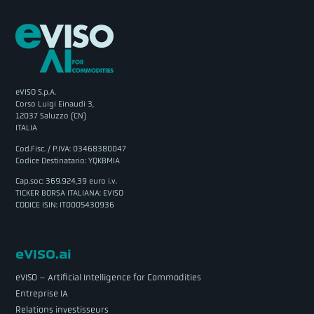
eVISO S.p.A.
Corso Luigi Einaudi 3,
12037 Saluzzo (CN)
ITALIA
Cod.Fisc. / P.IVA: 03468380047
Codice Destinatario: YQKBMIA
Cap.soc: 369.924,39 euro i.v.
TICKER BORSA ITALIANA: EVISO
CODICE ISIN: IT0005430936
eVISO.ai
eVISO – Artificial Intelligence for Commodities
Entreprise IA
Relations investisseurs