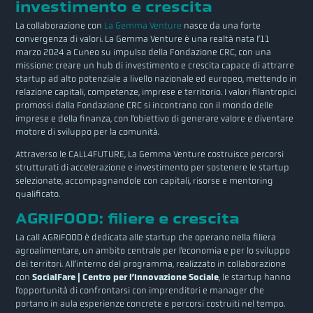
investimento e crescita
La collaborazione con
La Gemma Venture
nasce da una forte
convergenza di valori. La Gemma Venture è una realtà nata l’11
marzo 2024 a Cuneo su impulso della Fondazione CRC, con una
missione: creare un hub di investimento e crescita capace di attrarre
startup ad alto potenziale a livello nazionale ed europeo, mettendo in
relazione capitali, competenze, imprese e territorio. I valori filantropici
promossi dalla Fondazione CRC si incontrano con il mondo delle
imprese e della finanza, con l’obiettivo di generare valore e diventare
motore di sviluppo per la comunità.
Attraverso le CALL4FUTURE, La Gemma Venture costruisce percorsi
strutturati di accelerazione e investimento per sostenere le startup
selezionate, accompagnandole con capitali, risorse e mentoring
qualificato.
AGRIFOOD: filiere e crescita
La call AGRIFOOD è dedicata alle startup che operano nella filiera
agroalimentare, un ambito centrale per l’economia e per lo sviluppo
dei territori. All’interno del programma, realizzato in collaborazione
con
SocialFare | Centro per l’Innovazione Sociale
, le startup hanno
l’opportunità di confrontarsi con imprenditori e manager che
portano in aula esperienze concrete e percorsi costruiti nel tempo.