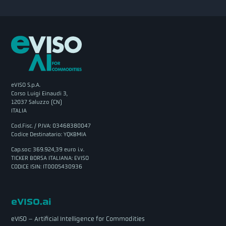
eVISO S.p.A.
Corso Luigi Einaudi 3,
12037 Saluzzo (CN)
ITALIA
Cod.Fisc. / P.IVA: 03468380047
Codice Destinatario: YQKBMIA
Cap.soc: 369.924,39 euro i.v.
TICKER BORSA ITALIANA: EVISO
CODICE ISIN: IT0005430936
eVISO.ai
eVISO – Artificial Intelligence for Commodities