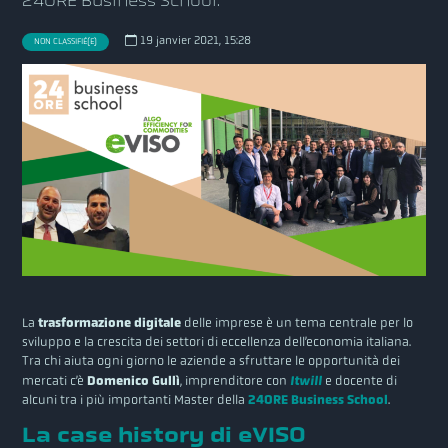
24ORE Business School.
19 janvier 2021, 15:28
NON CLASSIFIÉ(E)
La
trasformazione digitale
delle imprese è un tema centrale per lo
sviluppo e la crescita dei settori di eccellenza dell’economia italiana.
Tra chi aiuta ogni giorno le aziende a sfruttare le opportunità dei
mercati c’è
Domenico Gullì
, imprenditore con
Itwill
e docente di
alcuni tra i più importanti Master della
24ORE Business School
.
La case history di eVISO