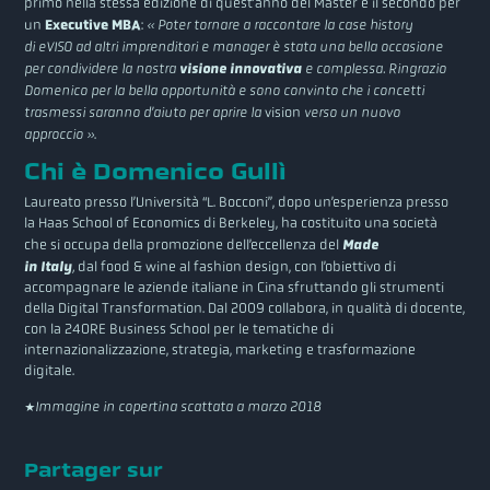
primo nella stessa edizione di quest’anno del Master e il secondo per
un
Executive MBA
:
« Poter tornare a raccontare la case history
di eVISO ad altri imprenditori e manager è stata una bella occasione
per condividere la nostra
visione innovativa
e complessa. Ringrazio
Domenico per la bella opportunità e sono convinto che i concetti
trasmessi saranno d’aiuto per aprire la
vision
verso un nuovo
approccio »
.
Chi è Domenico Gullì
Laureato presso l’Università “L. Bocconi”, dopo un’esperienza presso
la Haas School of Economics di Berkeley, ha costituito una società
che si occupa della promozione dell’eccellenza del
Made
in Italy
,
dal food & wine al fashion design, con l’obiettivo di
accompagnare le aziende italiane in Cina sfruttando gli strumenti
della Digital Transformation. Dal 2009 collabora, in qualità di docente,
con la 24ORE Business School per le tematiche di
internazionalizzazione, strategia, marketing e trasformazione
digitale.
*Immagine in copertina scattata a marzo 2018
Partager sur