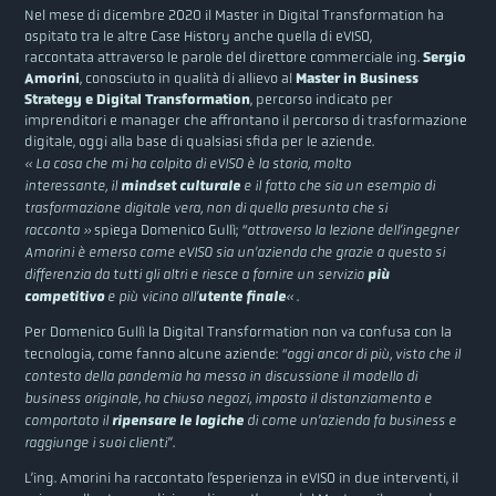
Nel mese di dicembre 2020 il Master in Digital Transformation ha
ospitato tra le altre Case History anche quella di eVISO,
raccontata attraverso le parole del direttore commerciale ing.
Sergio
Amorini
, conosciuto in qualità di allievo al
Master in Business
Strategy e Digital Transformation
, percorso indicato per
imprenditori e manager che affrontano il percorso di trasformazione
digitale, oggi alla base di qualsiasi sfida per le aziende.
« La cosa che mi ha colpito di eVISO è la storia, molto
interessante, il
mindset culturale
e il fatto che sia un esempio di
trasformazione digitale vera, non di quella presunta che si
racconta »
spiega Domenico Gullì;
“attraverso la lezione dell’ingegner
Amorini è emerso come eVISO sia un’azienda che grazie a questo si
differenzia da tutti gli altri e riesce a fornire un servizio
più
competitivo
e più vicino all’
utente finale
«
.
Per Domenico Gullì la Digital Transformation non va confusa con la
tecnologia, come fanno alcune aziende:
“oggi ancor di più, visto che il
contesto della pandemia ha messo in discussione il modello di
business originale, ha chiuso negozi, imposto il distanziamento e
comportato il
ripensare le logiche
di come un’azienda fa business e
raggiunge i suoi clienti”
.
L’ing. Amorini ha raccontato l’esperienza in eVISO in due interventi, il