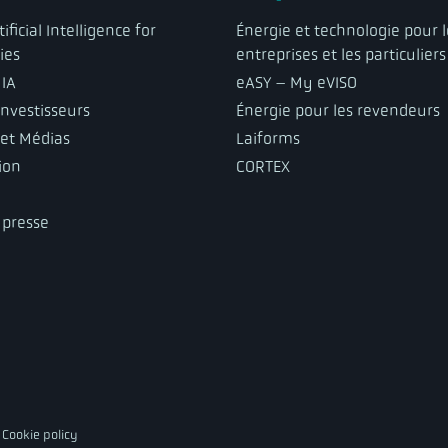
ificial Intelligence for
Énergie et technologie pour l
ies
entreprises et les particuliers
 IA
eASY – My eVISO
investisseurs
Énergie pour les revendeurs
 et Médias
Laiforms
ion
CORTEX
 presse
-
Cookie policy