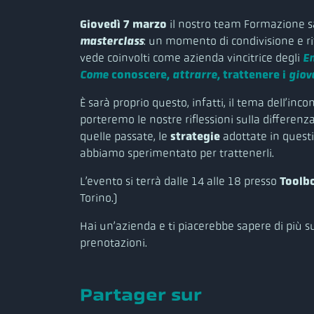
Giovedì 7 marzo
il nostro team Formazione s
masterclass
: un momento di condivisione e r
vede coinvolti come azienda vincitrice degli
E
Come
conoscere,
attrarre
, trattenere i
giov
È sarà proprio questo, infatti, il tema dell’inco
porteremo le nostre riflessioni sulla differenz
quelle passate, le
strategie
adottate in questi
abbiamo sperimentato per trattenerli.
L’evento si terrà dalle 14 alle 18 presso
Toolb
Torino.)
Hai un’azienda e ti piacerebbe sapere di più s
prenotazioni.
Partager sur