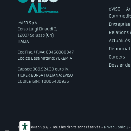
eVISO – Art
Commodit
eVISO S.p.A.
Entreprise
Corso Luigi Einaudi 3,
Relations 
12037 Saluzzo (CN)
Actualités
ITALIA
Dénonciat
Cod.Fisc. / P.IVA: 03468380047
Careers
Codice Destinatario: YQKBMIA
Dossier de
Cap.soc: 369.924,39 euro i.v.
TICKER BORSA ITALIANA: EVISO
CODICE ISIN: IT0005430936
© 2026 eviso S.p.A. - Tous les droits sont réservés -
Privacy policy