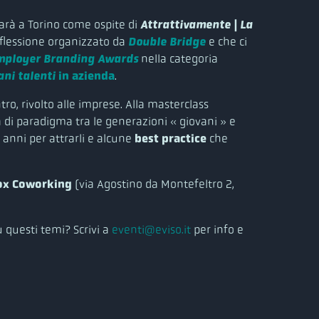
arà a Torino come ospite di
Attrattivamente | La
iflessione organizzato da
Double Bridge
e che ci
mployer Branding Awards
nella categoria
ani talenti
in azienda
.
ntro, rivolto alle imprese. Alla masterclass
a di paradigma tra le generazioni « giovani » e
 anni per attrarli e alcune
best practice
che
ox Coworking
(via Agostino da Montefeltro 2,
u questi temi? Scrivi a
eventi@eviso.it
per info e