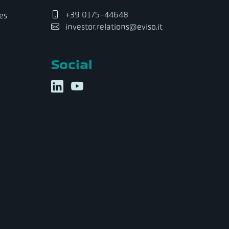
+39 0175-44648
es
investor.relations@eviso.it
Social