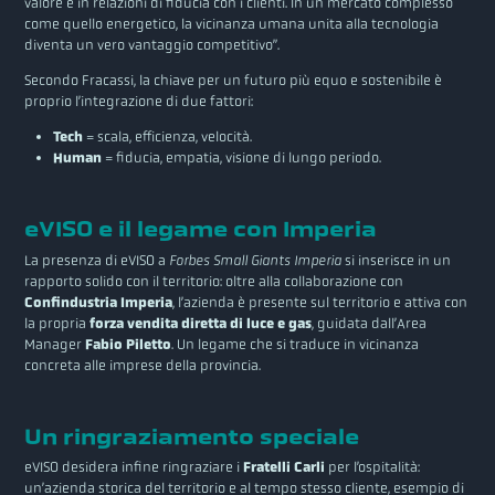
valore e in relazioni di fiducia con i clienti. In un mercato complesso
come quello energetico, la vicinanza umana unita alla tecnologia
diventa un vero vantaggio competitivo”.
Secondo Fracassi, la chiave per un futuro più equo e sostenibile è
proprio l’integrazione di due fattori:
Tech
= scala, efficienza, velocità.
Human
= fiducia, empatia, visione di lungo periodo.
eVISO e il legame con Imperia
La presenza di eVISO a
Forbes Small Giants Imperia
si inserisce in un
rapporto solido con il territorio: oltre alla collaborazione con
Confindustria Imperia
, l’azienda è presente sul territorio e attiva con
la propria
forza vendita diretta di luce e gas
, guidata dall’Area
Manager
Fabio Piletto
. Un legame che si traduce in vicinanza
concreta alle imprese della provincia.
Un ringraziamento speciale
eVISO desidera infine ringraziare i
Fratelli Carli
per l’ospitalità:
un’azienda storica del territorio e al tempo stesso cliente, esempio di