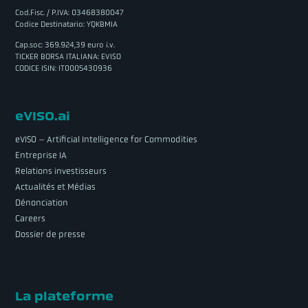
Cod.Fisc. / P.IVA: 03468380047
Codice Destinatario: YQKBMIA
Cap.soc: 369.924,39 euro i.v.
TICKER BORSA ITALIANA: EVISO
CODICE ISIN: IT0005430936
eVISO.ai
eVISO – Artificial Intelligence for Commodities
Entreprise IA
Relations investisseurs
Actualités et Médias
Dénonciation
Careers
Dossier de presse
La plateforme