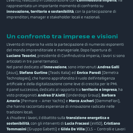
L’evento, realizzato in collaborazione con
Confindustria Imperia
, ha
rappresentato un importante momento di confronto su
innovazione, territorio e sostenibilità
, con la partecipazione di
imprenditori, manager e stakeholder locali e nazionali.
Un confronto tra imprese e visioni
L’evento di Imperia ha visto la partecipazione di numerosi esponenti
del mondo imprenditoriale e manageriale. Dopo l’apertura di
Luciano Tesorini
, presidente di Confindustria Imperia, i lavori si sono
articolati in tre panel tematici.
Nel panel dedicato all’
innovazione
, sono intervenuti
Andrea Galli
(Asus),
Stefano Gurlino
(Teads Italia) ed
Enrico Parodi
(Demetra
Technologies), che hanno approfondito il ruolo dell’intelligenza
artificiale e della digitalizzazione come leve di crescita per le PMI.
Il panel successivo, dedicato al rapporto tra
territorio e impresa
, ha
visto protagonisti
Andrea D’Aietti
(Underdogs Group),
Barbara
Amerio
(Permare – Amer Yachts) e
Marco Ascheri
(DiemmeFiori),
che hanno raccontato esperienze di innovazione radicate nelle
tradizioni locali.
A chiudere i lavori, il dibattito sulla
transizione energetica e
sostenibilità
, con gli interventi di
Lucia Fracassi
(eVISO),
Cristiano
Tommasini
(Gruppo Gabetti) e
Gilda De Villa
(CLS – Controlli e Lavori