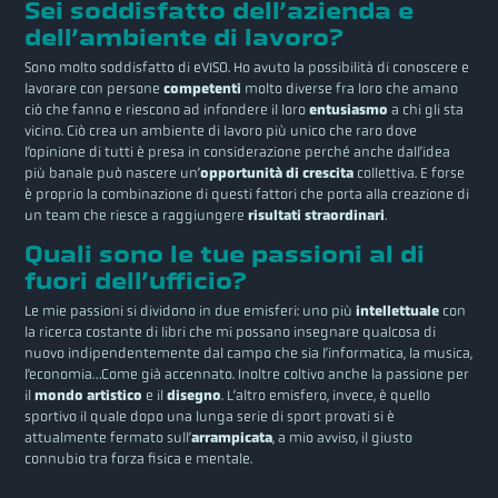
Sei soddisfatto dell’azienda e
dell’ambiente di lavoro?
Sono molto soddisfatto di eVISO. Ho avuto la possibilità di conoscere e
lavorare con persone
competenti
molto diverse fra loro che amano
ciò che fanno e riescono ad infondere il loro
entusiasmo
a chi gli sta
vicino. Ciò crea un ambiente di lavoro più unico che raro dove
l’opinione di tutti è presa in considerazione perché anche dall’idea
più banale può nascere un’
opportunità di crescita
collettiva. E forse
è proprio la combinazione di questi fattori che porta alla creazione di
un team che riesce a raggiungere
risultati straordinari
.
Quali sono le tue passioni al di
fuori dell’ufficio?
Le mie passioni si dividono in due emisferi: uno più
intellettuale
con
la ricerca costante di libri che mi possano insegnare qualcosa di
nuovo indipendentemente dal campo che sia l’informatica, la musica,
l’economia…Come già accennato. Inoltre coltivo anche la passione per
il
mondo artistico
e il
disegno
. L’altro emisfero, invece, è quello
sportivo il quale dopo una lunga serie di sport provati si è
attualmente fermato sull’
arrampicata
, a mio avviso, il giusto
connubio tra forza fisica e mentale.