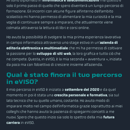
Mi sono diplomato in
Informatica e telecomunicazioni
ma questo è
solo il primo passo di quello che spero diventerà un lungo percorso di
formazione. Gli incontri con alcune figure all’interno dell’ambito
scolastico mi hanno permesso di alimentare la mia curiosità e la mia
voglia di continuare sempre a imparare, che attualmente viene
colmata attraverso la lettura di libri e corsi online.
Ho avuto la possibilità di svolgere la mia prima esperienza lavorativa
in campo informatico attraverso uno stage estivo in un’
azienda di
editoria elettronica e multimediale
che mi ha permesso di coltivare
la passione per lo
sviluppo di siti web
, la loro grafica e tutto ciò che
ne compete. Questa, in eVISO, è la mia seconda « avventura », iniziata
da poco ma con l’obiettivo di crescere insieme all’azienda.
Qual è stato finora il tuo percorso
in eVISO?
Il mio percorso in eVISO è iniziato a
settembre del 2020
e da quel
momento in poi è stata una
crescita personale e formativa
, sia sul
lato tecnico che su quello umano, costante. Ho avuto modo di
imparare molto nel campo dell’informatica grazie soprattutto ai miei
colleghi che hanno avuto la pazienza di spiegarmi concetti a me
nuovi. Spero che questo inizio sia solo lo spettro della mia
futura
carriera
in eVISO.