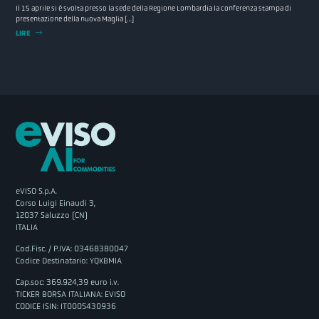
Il 15 aprile si è svolta presso la sede della Regione Lombardia la conferenza stampa di
presentazione della nuova Maglia […]
LIRE
eVISO S.p.A.
Corso Luigi Einaudi 3,
12037 Saluzzo (CN)
ITALIA
Cod.Fisc. / P.IVA: 03468380047
Codice Destinatario: YQKBMIA
Cap.soc: 369.924,39 euro i.v.
TICKER BORSA ITALIANA: EVISO
CODICE ISIN: IT0005430936