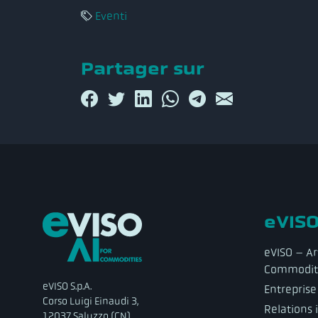
Eventi
Partager sur
eVISO
eVISO – Art
Commodit
eVISO S.p.A.
Entreprise
Corso Luigi Einaudi 3,
Relations 
12037 Saluzzo (CN)