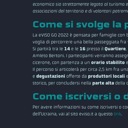
economico sia strettamente legato al turismo e a
associazioni del territorio e di volontari potrem
Come si svolge la
La eVISO GO 2022 è pensata per famiglie con ba
voglia di percorrere una bella passeggiata fra te
Si partirà tra le
14
e le
16
presso il
Quartiere
,
Amleto Bertoni. I partecipanti verranno asseg
cicerone, con partenza a un
orario stabilito
e
Il percorso si articolerà per circa 2,5 km fra
e
degustazioni
offerte da
produttori locali
e
storico, per concludersi nella
parte alta
della c
Come iscriversi o
Per avere informazioni su come iscriversi o co
dell’Ucraina, vai al sito eviso.it a questo
link
.