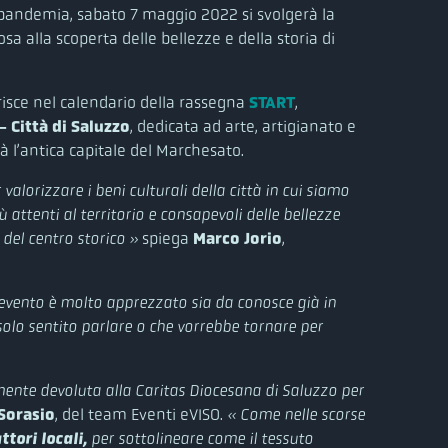
 pandemia, sabato 7 maggio 2022 si svolgerà la
sa alla scoperta delle bellezze e della storia di
risce nel calendario della rassegna
START
,
 Città di Saluzzo
, dedicata ad arte, artigianato e
 l’antica capitale del Marchesato.
valorizzare i beni culturali della città in cui siamo
iù attenti al territorio e consapevoli delle bellezze
spiega
Marco Jorio
,
 del centro storico »
i evento è molto apprezzato sia da conosce già in
solo sentito parlare o che vorrebbe tornare per
mente devoluta alla Caritas Diocesana di Saluzzo per
Sorasio
, del team Eventi eVISO.
« Come nelle scorse
ttori locali,
per sottolineare come il tessuto