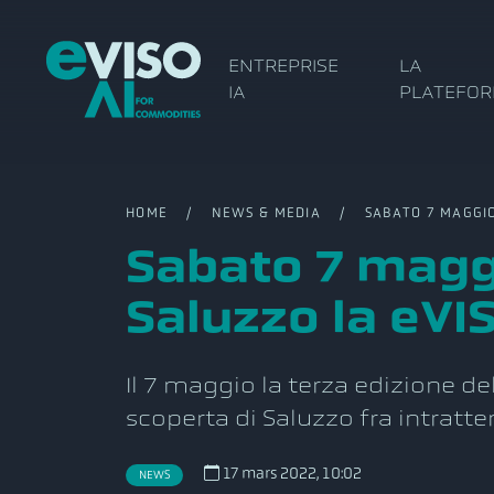
ENTREPRISE
LA
IA
PLATEFO
HOME
/
NEWS & MEDIA
/ SABATO 7 MAGGIO 2
Sabato 7 magg
Saluzzo la eVI
Il 7 maggio la terza edizione de
scoperta di Saluzzo fra intratt
17 mars 2022, 10:02
NEWS