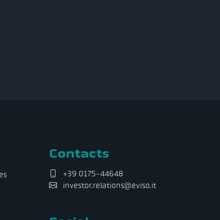
Contacts
+39 0175-44648
es
investor.relations@eviso.it