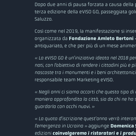
Dopo due anni di pausa forzata a causa della
terza edizione della eVISO GO, passeggiata golo
Saluzzo.
Così come nel 2019, la manifestazione si inse
organizzata da
Fondazione Amleto Bertoni –
antiquariato, e che per più di un mese animerà
« La eVISO GO è un’iniziativa ideata nel 2018 per 
nati, con l’obiettivo di rendere i cittadini più e p
nascoste tra i monumenti e i beni architettonici
responsabile team Marketing eVISO
.
« Negli anni ci siamo accorti che questo tipo d
maniera approfondita la città, sia da chi ne ha 
guardarla con occhi nuovi. »
« La quota d’iscrizione quest’anno verrà intera
aggiunge
Domenica 
l’emergenza in Ucraina »
edizioni
coinvolgeremo i ristoratori e i produ