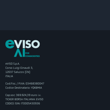
eVISO S.p.A.
Corso Luigi Einaudi 3,
12037 Saluzzo (CN)
ITALIA
Cod.Fisc. / P.IVA: 03468380047
Codice Destinatario: YQKBMIA
Cap.soc: 369.924,39 euro i.v.
TICKER BORSA ITALIANA: EVISO
CODICE ISIN: IT0005430936