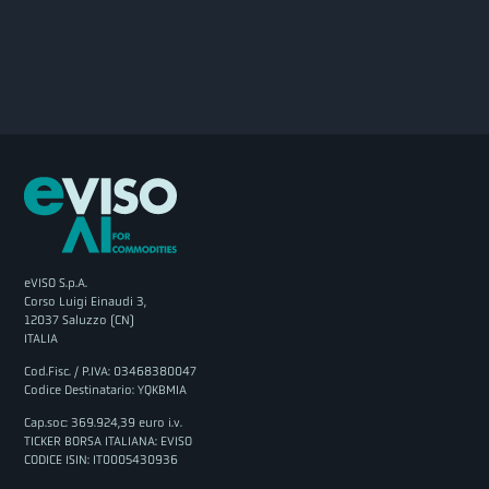
eVISO S.p.A.
Corso Luigi Einaudi 3,
12037 Saluzzo (CN)
ITALIA
Cod.Fisc. / P.IVA: 03468380047
Codice Destinatario: YQKBMIA
Cap.soc: 369.924,39 euro i.v.
TICKER BORSA ITALIANA: EVISO
CODICE ISIN: IT0005430936