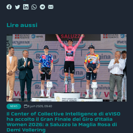
Lire aussi
8 juin 2026, 09:40
NEWS
Il Center of Collective Intelligence di eVISO
ha accolto il Gran Finale del Giro d’Italia
Women 2026: a Saluzzo la Maglia Rosa di
Demi Vollering