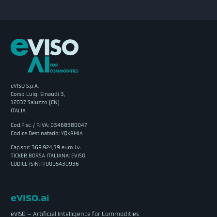
eVISO S.p.A.
Corso Luigi Einaudi 3,
12037 Saluzzo (CN)
ITALIA
Cod.Fisc. / P.IVA: 03468380047
Codice Destinatario: YQKBMIA
Cap.soc: 369.924,39 euro i.v.
TICKER BORSA ITALIANA: EVISO
CODICE ISIN: IT0005430936
eVISO.ai
eVISO – Artificial Intelligence for Commodities