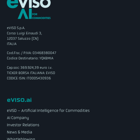
eVISO S.p.A.
Corso Luigi Einaudi 3,
12037 Saluzzo (CN)
ITALIA
Cod.Fisc. / P.IVA: 03468380047
Codice Destinatario: YQKBMIA
Cap.soc: 369.924,39 euro i.v.
TICKER BORSA ITALIANA: EVISO
CODICE ISIN: IT0005430936
eVISO.ai
eVISO – Artificial Intelligence for Commodities
AI Company
Investor Relations
News & Media
Whistleblowing