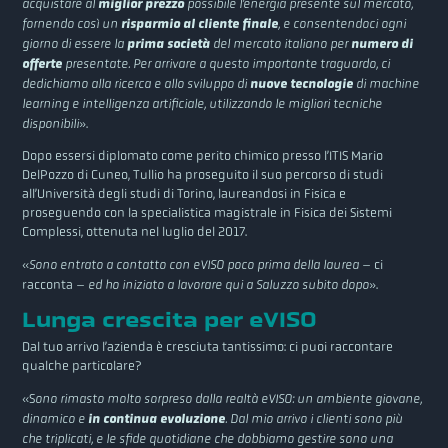
acquistare al
miglior prezzo
possibile l’energia presente sul mercato,
fornendo così un
risparmio al cliente finale
, e consentendoci ogni
giorno di essere la
prima società
del mercato italiano per
numero di
offerte
presentate. Per arrivare a questo importante traguardo, ci
dedichiamo alla ricerca e allo sviluppo di
nuove tecnologie
di machine
learning e intelligenza artificiale, utilizzando le migliori tecniche
disponibili
».
Dopo essersi diplomato come perito chimico presso l’ITIS Mario
DelPozzo di Cuneo, Tullio ha proseguito il suo percorso di studi
all’Università degli studi di Torino, laureandosi in Fisica e
proseguendo con la specialistica magistrale in Fisica dei Sistemi
Complessi, ottenuta nel luglio del 2017.
«
Sono entrato a contatto con eVISO poco prima della laurea
– ci
racconta –
ed ho iniziato a lavorare qui a Saluzzo subito dopo
».
Lunga crescita per eVISO
Dal tuo arrivo l’azienda è cresciuta tantissimo: ci puoi raccontare
qualche particolare?
«S
ono rimasto molto sorpreso dalla realtà eVISO: un ambiente giovane,
dinamico e
in continua evoluzione
. Dal mio arrivo i clienti sono più
che triplicati, e le sfide quotidiane che dobbiamo gestire sono una