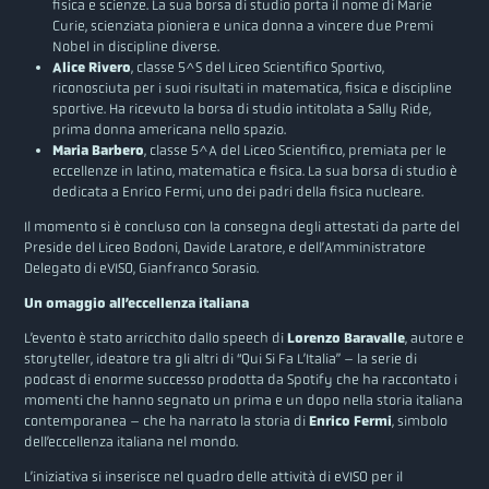
fisica e scienze. La sua borsa di studio porta il nome di Marie
Curie, scienziata pioniera e unica donna a vincere due Premi
Nobel in discipline diverse.
Alice Rivero
, classe 5^S del Liceo Scientifico Sportivo,
riconosciuta per i suoi risultati in matematica, fisica e discipline
sportive. Ha ricevuto la borsa di studio intitolata a Sally Ride,
prima donna americana nello spazio.
Maria Barbero
, classe 5^A del Liceo Scientifico, premiata per le
eccellenze in latino, matematica e fisica. La sua borsa di studio è
dedicata a Enrico Fermi, uno dei padri della fisica nucleare.
Il momento si è concluso con la consegna degli attestati da parte del
Preside del Liceo Bodoni, Davide Laratore, e dell’Amministratore
Delegato di eVISO, Gianfranco Sorasio.
Un omaggio all’eccellenza italiana
L’evento è stato arricchito dallo speech di
Lorenzo Baravalle
, autore e
storyteller, ideatore tra gli altri di “Qui Si Fa L’Italia” – la serie di
podcast di enorme successo prodotta da Spotify che ha raccontato i
momenti che hanno segnato un prima e un dopo nella storia italiana
contemporanea – che ha narrato la storia di
Enrico Fermi
, simbolo
dell’eccellenza italiana nel mondo.
L’iniziativa si inserisce nel quadro delle attività di eVISO per il