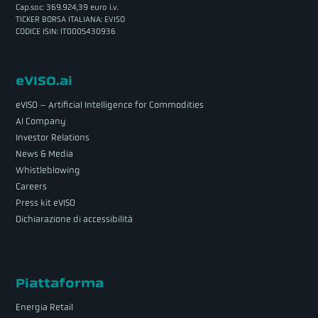
Cap.soc: 369.924,39 euro i.v.
TICKER BORSA ITALIANA: EVISO
CODICE ISIN: IT0005430936
eVISO.ai
eVISO – Artificial Intelligence for Commodities
AI Company
Investor Relations
News & Media
Whistleblowing
Careers
Press kit eVISO
Dichiarazione di accessibilità
Piattaforma
Energia Retail