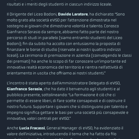
risultati e i meriti degli studenti in ciascun indirizzo liceale.
Il Dirigente del Liceo Bodoni,
Davide Laratore
, ha dichiarato: “Sono
molto grato alla società eVISO per l’attenzione dimostrata nel
sostegno ai giovani che dimostrano volontà e talento. Conosco
Gianfranco Sorasio da sempre, abbiamo fatto parte del nostro
percorso di studi in parallelo (siamo entrambi studenti del Liceo
Bodoni); fin da subito ha accolto con entusiasmo la proposta di
finanziare le borse di studio (riservate ai nostri quattro indirizzi
liceali). La cerimonia di premiazione in azienda (coinvolgendo le classi
dei premiati) ha anche lo scopo di far conoscere un’importante ed
innovativa realtà economica del territorio e rientra nell’attività di
orientamento in uscita che offriamo ai nostri studenti.”
L’incontro è stato aperto dall’Amministratore Delegato di eVISO,
Gianfranco Sorasio
, che ha dato il benvenuto agli studenti e al
pubblico presente, sottolineando: “La formazione è ciò che ci
permette di essere liberi, di fare scelte consapevoli e di costruire il
nostro futuro. Supportare i giovani che si distinguono per talento e
impegno significa gettare le basi per una società più consapevole e
innovativa, valori centrali per eVISO.”
Anche
Lucia Fracassi
, General Manager di eVISO, ha evidenziato il
valore dell’iniziativa, introducendo il tema che ha fatto da filo