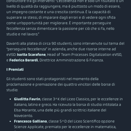
conduttore tra gli interventi: “L’eccellenza non è solo un risultato o un
livello di qualità da raggiungere, ma è piuttosto un modo di essere,
un impegno costante e una crescita continua. È la capacità di
superare se stessi, di imparare dagli errori e di vedere ogni sfida
come un’opportunità per migliorare. È importante perseguire
l’eccellenza senza dimenticare la passione per ciò che si fa, nello
studio e nel lavoro.”
Davanti alla platea di circa 90 studenti, sono intervenute sul tema del
“perseguire l’eccellenza” in azienda, anche due risorse interne ad
eVISO:
Isotta Scarafone
, Head of Team Processes Digitalization eVISO,
e
Federica Berardi
, Direttrice Amministrazione & Finanza.
I Premiati
Gli studenti sono stati protagonisti nel momento della
proclamazione e premiazione dei quattro vincitori delle borse di
studio:
Giuditta Favrin
, classe 3^K del Liceo Classico, per le eccellenze in
italiano, latino e greco. Ha ricevuto la borsa di studio intitolata a
Elsa Morante, una delle più grandi scrittrici italiane del
Novecento.
Francesco Galliano
, classe 5^D del Liceo Scientifico opzione
Scienze Applicate, premiato per le eccellenze in matematica,