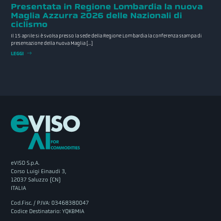
Presentata in Regione Lombardia la nuova
Maglia Azzurra 2026 delle Nazionali di
ciclismo
Il 15 aprile si è svolta presso la sede della Regione Lombardia la conferenza stampa di
presentazione della nuova Maglia […]
LEGGI
eVISO S.p.A.
Corso Luigi Einaudi 3,
12037 Saluzzo (CN)
ITALIA
Cod.Fisc. / P.IVA: 03468380047
Codice Destinatario: YQKBMIA