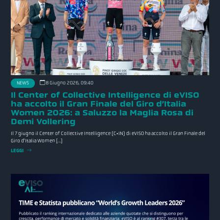
8 Giugno 2026, 09:40
NEWS
Il Center of Collective Intelligence di eVISO
ha accolto il Gran Finale del Giro d’Italia
Women 2026: a Saluzzo la Maglia Rosa di
Demi Vollering
Il 7 giugno il Center of Collective Intelligence (C•IN) di eVISO ha accolto il Gran Finale del
Giro d’Italia Women […]
LEGGI