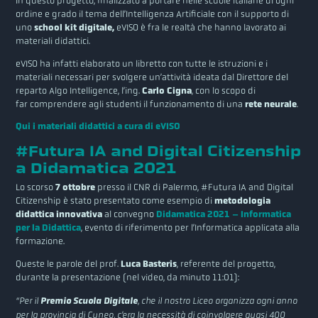
In questo progetto, finalizzato a portare nelle scuole italiane di ogni
ordine e grado il tema dell’Intelligenza Artificiale con il supporto di
uno
school kit digitale,
eVISO è fra le realtà che hanno lavorato ai
materiali didattici.
eVISO ha infatti elaborato un libretto con tutte le istruzioni e i
materiali necessari per svolgere un’attività ideata dal Direttore del
reparto Algo Intelligence, l’ing.
Carlo Cigna
,
con lo scopo di
far comprendere agli studenti il funzionamento di una
rete neurale
.
Qui i materiali didattici a cura di eVISO
#Futura IA and Digital Citizenship
a Didamatica 2021
Lo scorso
7 ottobre
presso il CNR di Palermo, #Futura IA and Digital
Citizenship è stato presentato come esempio di
metodologia
didattica innovativa
al convegno
Didamatica 2021 – Informatica
per la Didattica
, evento di riferimento per l’Informatica applicata alla
formazione.
Queste le parole del prof.
Luca Basteris
, referente del progetto,
durante la presentazione (nel video, da minuto 11:01):
“Per il
Premio Scuola Digitale
, che il nostro Liceo organizza ogni anno
per la provincia di Cuneo, c’era la necessità di coinvolgere quasi 400