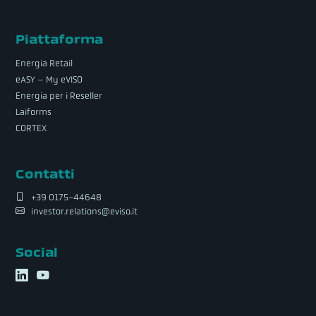
Piattaforma
Energia Retail
eASY – My eVISO
Energia per i Reseller
Laiforms
CORTEX
Contatti
+39 0175-44648
investor.relations@eviso.it
Social