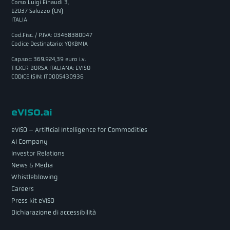
Corso Luigi Einaudi 3,
12037 Saluzzo (CN)
ITALIA
Cod.Fisc. / P.IVA: 03468380047
Codice Destinatario: YQKBMIA
Cap.soc: 369.924,39 euro i.v.
TICKER BORSA ITALIANA: EVISO
CODICE ISIN: IT0005430936
eVISO.ai
eVISO – Artificial Intelligence for Commodities
AI Company
Investor Relations
News & Media
Whistleblowing
Careers
Press kit eVISO
Dichiarazione di accessibilità