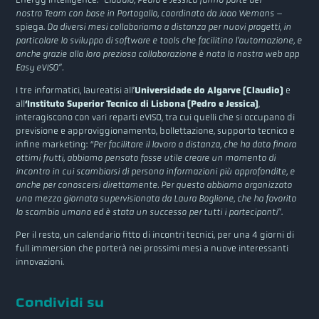
nostro Team con base in Portogallo, coordinato da Joao Wemans
–
spiega.
Da diversi mesi collaboriamo a distanza per nuovi progetti, in
particolare lo sviluppo di software e tools che facilitino l’automazione, e
anche grazie alla loro preziosa collaborazione è nata la nostra web app
Easy eVISO”.
I tre informatici, laureatisi all’
Universidade do Algarve (Claudio)
e
all
‘Instituto Superior Tecnico di Lisbona (Pedro e Jessica)
,
interagiscono con vari reparti eVISO, tra cui quelli che si occupano di
previsione e approviggionamento, bollettazione, supporto tecnico e
infine marketing:
“Per facilitare il lavoro a distanza, che ha dato finora
ottimi frutti, abbiamo pensato fosse utile creare un momento di
incontro in cui scambiarsi di persona informazioni più approfondite, e
anche per conoscersi direttamente. Per questo abbiamo organizzato
una mezza giornata supervisionata da Laura Boglione, che ha favorito
lo scambio umano ed è stata un successo per tutti i partecipanti”
.
Per il resto, un calendario fitto di incontri tecnici, per una 4 giorni di
full immersion che porterà nei prossimi mesi a nuove interessanti
innovazioni.
Condividi su