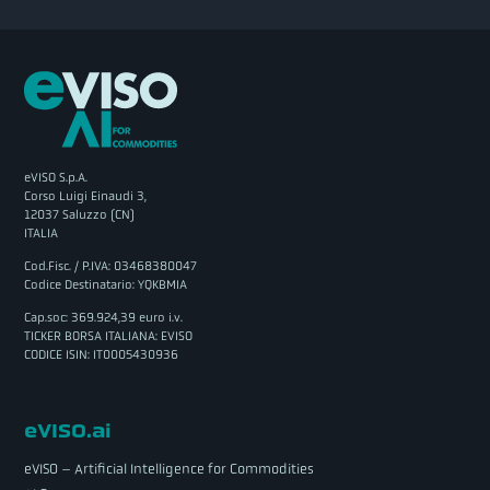
eVISO S.p.A.
Corso Luigi Einaudi 3,
12037 Saluzzo (CN)
ITALIA
Cod.Fisc. / P.IVA: 03468380047
Codice Destinatario: YQKBMIA
Cap.soc: 369.924,39 euro i.v.
TICKER BORSA ITALIANA: EVISO
CODICE ISIN: IT0005430936
eVISO.ai
eVISO – Artificial Intelligence for Commodities