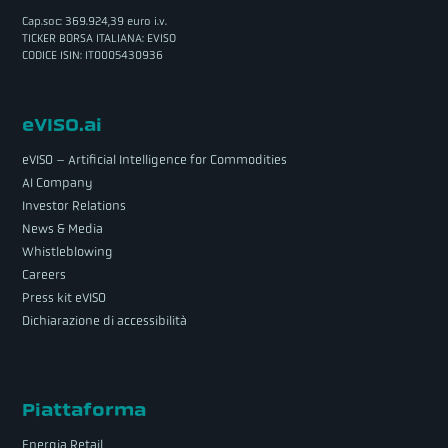
Cap.soc: 369.924,39 euro i.v.
TICKER BORSA ITALIANA: EVISO
CODICE ISIN: IT0005430936
eVISO.ai
eVISO – Artificial Intelligence for Commodities
AI Company
Investor Relations
News & Media
Whistleblowing
Careers
Press kit eVISO
Dichiarazione di accessibilità
Piattaforma
Energia Retail