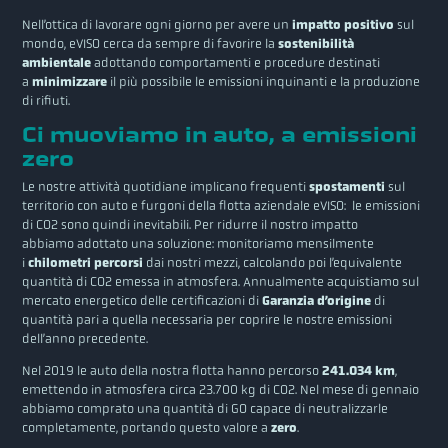
Nell’ottica di lavorare ogni giorno per avere un
impatto positivo
sul
mondo, eVISO cerca da sempre di favorire la
sostenibilità
ambientale
adottando comportamenti e procedure destinati
a
minimizzare
il più possibile le emissioni inquinanti e la produzione
di rifiuti.
Ci muoviamo in auto, a emissioni
zero
Le nostre attività quotidiane implicano frequenti
spostamenti
sul
territorio con auto e furgoni della flotta aziendale eVISO: le emissioni
di CO2 sono quindi inevitabili. Per ridurre il nostro impatto
abbiamo adottato una soluzione: monitoriamo mensilmente
i
chilometri percorsi
dai nostri mezzi, calcolando poi l’equivalente
quantità di CO2 emessa in atmosfera. Annualmente acquistiamo sul
mercato energetico delle certificazioni di
Garanzia d’origine
di
quantità pari a quella necessaria per coprire le nostre emissioni
dell’anno precedente.
Nel 2019 le auto della nostra flotta hanno percorso
241.034 km
,
emettendo in atmosfera circa 23.700 kg di CO2. Nel mese di gennaio
abbiamo comprato una quantità di GO capace di neutralizzarle
completamente, portando questo valore a
zero
.