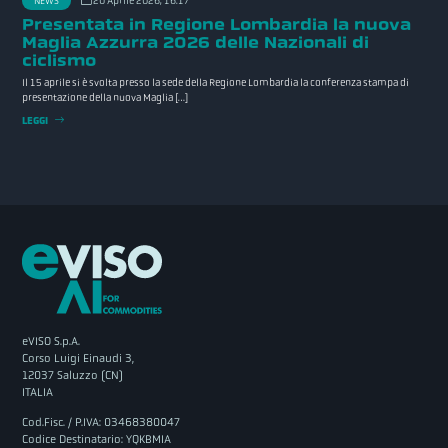
NEWS
20 Aprile 2026, 16:17
Presentata in Regione Lombardia la nuova
Maglia Azzurra 2026 delle Nazionali di
ciclismo
Il 15 aprile si è svolta presso la sede della Regione Lombardia la conferenza stampa di
presentazione della nuova Maglia […]
LEGGI
eVISO S.p.A.
Corso Luigi Einaudi 3,
12037 Saluzzo (CN)
ITALIA
Cod.Fisc. / P.IVA: 03468380047
Codice Destinatario: YQKBMIA