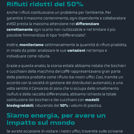
Rifiuti ridotti del 50%
Anche i rifiuti costituiscono un problema per l’ambiente. Per
garantire il massimo contenimento, ogni dipendente e collaboratore
eVISO presta la massima attenzione nel
differenziare
correttamente
ogni scarto non riutilizzabile e nel limitare il più
possibile l’immondizia di tipo “indifferenziato”.
Inoltre,
monitoriamo
settimanalmente la quantità di rifiuti prodotta,
in modo da poter analizzare le sue
variazioni
nel tempo e
individuare come ridurla.
Grazie a questa analisi, la scorsa estate abbiamo notato che bicchieri
e cucchiaini della macchina del caffè rappresentavano gran parte
della plastica prodotta come rifiuto dai nostri uffici. Così, tramite un
accordo con la società di gestione dei distributori automatici, e una
volta sentito il Consorzio di zona che si occupa dello smaltimento
riufiuti e della raccolta differenziata, abbiamo richiesto la totale
sostituzione dei bicchieri e dei cucchiaini con
modelli
biodegradabili
, riducendo del
50%
i volumi di plastica.
Siamo energia, per avere un
impatto sul mondo
Se avrete occasione di visitare i nostri uffici, troverete sulle scrivanie