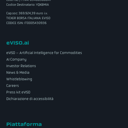
Codice Destinatario: YQKBMIA
Cap.soc: 369.924,39 euro i.v.
TICKER BORSA ITALIANA: EVISO
CODICE ISIN: IT0005430936
eVISO.ai
eVISO – Artificial Intelligence for Commodities
AI Company
Investor Relations
News & Media
Whistleblowing
Careers
Press kit eVISO
Dichiarazione di accessibilità
Piattaforma