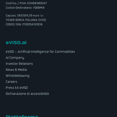
Cod.Fisc. / P.IVA: 03468380047
Codice Destinatario: YQKBMIA
Cap.soc: 369.924,39 euro i.v.
TICKER BORSA ITALIANA: EVISO
CODICE ISIN: IT0005430936
eVISO.ai
eVISO – Artificial Intelligence for Commodities
AI Company
Investor Relations
News & Media
Whistleblowing
Careers
Press kit eVISO
Dichiarazione di accessibilità