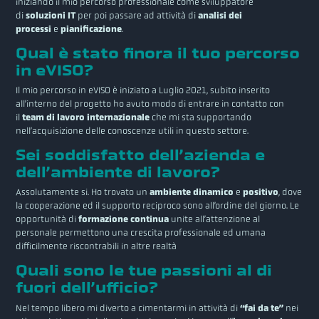
iniziando il mio percorso professionale come sviluppatore
di
soluzioni IT
per poi passare ad attività di
analisi dei
processi
e
pianificazione
.
Qual è stato finora il tuo percorso
in eVISO?
Il mio percorso in eVISO è iniziato a Luglio 2021, subito inserito
all’interno del progetto ho avuto modo di entrare in contatto con
il
team di lavoro internazionale
che mi sta supportando
nell’acquisizione delle conoscenze utili in questo settore.
Sei soddisfatto dell’azienda e
dell’ambiente di lavoro?
Assolutamente si. Ho trovato un
ambiente dinamico
e
positivo
, dove
la cooperazione ed il supporto reciproco sono all’ordine del giorno. Le
opportunità di
formazione continua
unite all’attenzione al
personale permettono una crescita professionale ed umana
difficilmente riscontrabili in altre realtà
Quali sono le tue passioni al di
fuori dell’ufficio?
Nel tempo libero mi diverto a cimentarmi in attività di
“fai da te”
nei