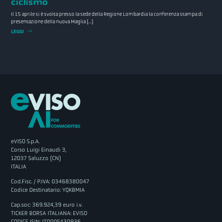
ciclismo
Il 15 aprile si è svolta presso la sede della Regione Lombardia la conferenza stampa di
presentazione della nuova Maglia […]
LEGGI
eVISO S.p.A.
Corso Luigi Einaudi 3,
12037 Saluzzo (CN)
ITALIA
Cod.Fisc. / P.IVA: 03468380047
Codice Destinatario: YQKBMIA
Cap.soc: 369.924,39 euro i.v.
TICKER BORSA ITALIANA: EVISO
CODICE ISIN: IT0005430936