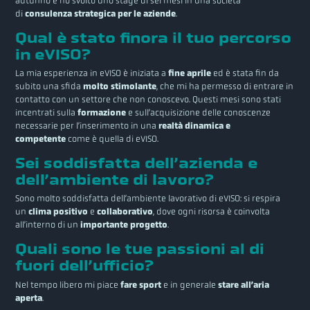
autunno e ho svolto uno stage di sei mesi in una società
di
consulenza strategica per le aziende
.
Qual è stato finora il tuo percorso
in eVISO?
La mia esperienza in eVISO è iniziata a
fine aprile
ed è stata fin da
subito una sfida
molto stimolante
, che mi ha permesso di entrare in
contatto con un settore che non conoscevo. Questi mesi sono stati
incentrati sulla
formazione
e sull’acquisizione delle conoscenze
necessarie per l’inserimento in una
realtà dinamica e
competente
come è quella di eVISO.
Sei soddisfatta dell’azienda e
dell’ambiente di lavoro?
Sono molto soddisfatta dell’ambiente lavorativo di eVISO: si respira
un
clima positivo
e
collaborativo
, dove ogni risorsa è coinvolta
all’interno di un
importante progetto
.
Quali sono le tue passioni al di
fuori dell’ufficio?
Nel tempo libero mi piace
fare sport
e in generale
stare all’aria
aperta
.