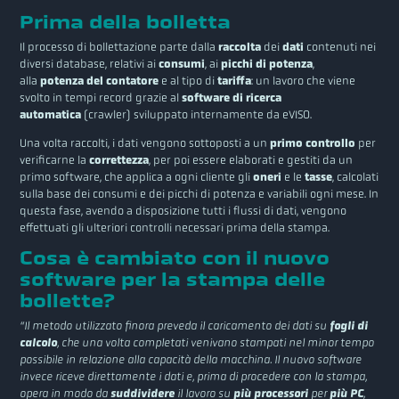
Prima della bolletta
Il processo di bollettazione parte dalla
raccolta
dei
dati
contenuti nei
diversi database, relativi ai
consumi
, ai
picchi di potenza
,
alla
potenza del contatore
e al tipo di
tariffa
: un lavoro che viene
svolto in tempi record grazie al
software di ricerca
automatica
(crawler) sviluppato internamente da eVISO.
Una volta raccolti, i dati vengono sottoposti a un
primo controllo
per
verificarne la
correttezza
, per poi essere elaborati e gestiti da un
primo software, che applica a ogni cliente gli
oneri
e le
tasse
, calcolati
sulla base dei consumi e dei picchi di potenza e variabili ogni mese. In
questa fase, avendo a disposizione tutti i flussi di dati, vengono
effettuati gli ulteriori controlli necessari prima della stampa.
Cosa è cambiato con il nuovo
software per la stampa delle
bollette?
“Il metodo utilizzato finora preveda il caricamento dei dati su
fogli di
calcolo
, che una volta completati venivano stampati nel minor tempo
possibile in relazione alla capacità della macchina. Il nuovo software
invece riceve direttamente i dati e, prima di procedere con la stampa,
opera in modo da
suddividere
il lavoro su
più processori
per
più PC
,