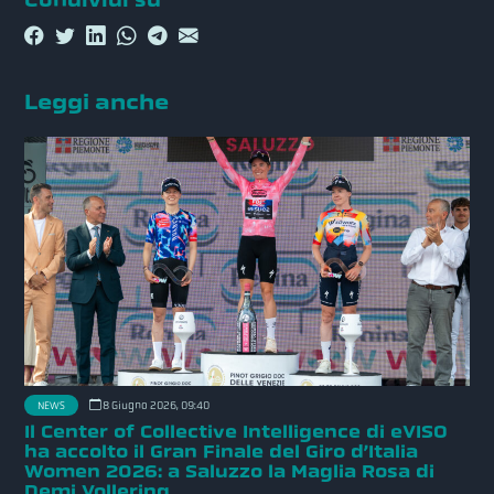
Condividi su
Leggi anche
NEWS
8 Giugno 2026, 09:40
Il Center of Collective Intelligence di eVISO
ha accolto il Gran Finale del Giro d’Italia
Women 2026: a Saluzzo la Maglia Rosa di
Demi Vollering