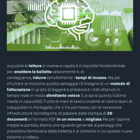
Acquisire le
letture
in maniera rapida è il requisito fondamentale
per
emettere le bollette
velocemente e, di
conseguenza,
ridurre
sensibilmente i
tempi di incasso
. Ma per
sfruttare al massimo questo vantaggio c’è bisogno di un
metodo di
fatturazione
in grado di leggere e processare i dati ottenuti in
tempo reale in modo
altrettanto veloce
. È proprio questa l’ultima
novità in casa eVISO, frutto di mesi di lavoro insieme al nostro team di
sviluppatori in Portogallo, che ci ha permesso, con le necessarie
infrastrutture tecnologiche, di passare dalla stampa di
20
documenti
in formato PDF
in un minuto
a
migliaia
. Ma per capirne
meglio la portata, diamo uno sguardo generale ai passaggi che
precedono l’emissione della bolletta e al contesto in cui questo nuovo
sistema si colloca.