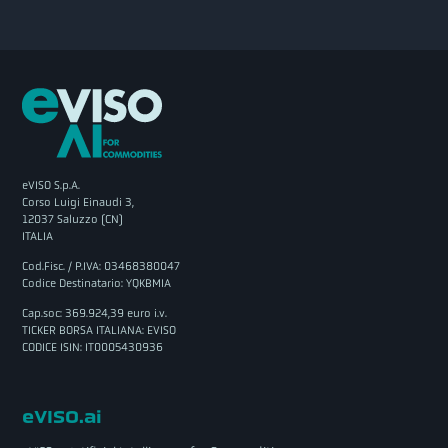
eVISO S.p.A.
Corso Luigi Einaudi 3,
12037 Saluzzo (CN)
ITALIA
Cod.Fisc. / P.IVA: 03468380047
Codice Destinatario: YQKBMIA
Cap.soc: 369.924,39 euro i.v.
TICKER BORSA ITALIANA: EVISO
CODICE ISIN: IT0005430936
eVISO.ai