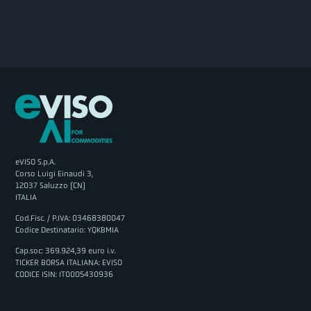
eVISO S.p.A.
Corso Luigi Einaudi 3,
12037 Saluzzo (CN)
ITALIA
Cod.Fisc. / P.IVA: 03468380047
Codice Destinatario: YQKBMIA
Cap.soc: 369.924,39 euro i.v.
TICKER BORSA ITALIANA: EVISO
CODICE ISIN: IT0005430936