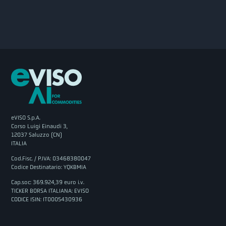
eVISO S.p.A.
Corso Luigi Einaudi 3,
12037 Saluzzo (CN)
ITALIA
Cod.Fisc. / P.IVA: 03468380047
Codice Destinatario: YQKBMIA
Cap.soc: 369.924,39 euro i.v.
TICKER BORSA ITALIANA: EVISO
CODICE ISIN: IT0005430936