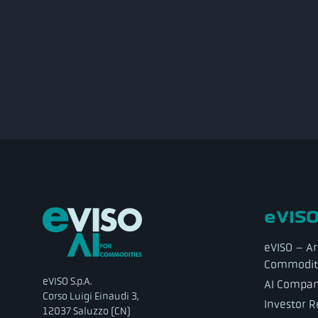
eVISO
eVISO – Art
Commodit
eVISO S.p.A.
AI Compa
Corso Luigi Einaudi 3,
Investor R
12037 Saluzzo (CN)