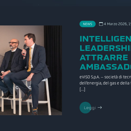
NEWS
4 Marzo 2026, 1
INTELLIGE
LEADERSHI
ATTRARRE I
AMBASSADO
eVISO S.p.A. – società di te
dell’energia, del gas e dell
[…]
Leggi