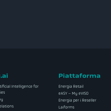
.ai
Piattaforma
ificial Intelligence for
Energia Retail
ies
eASY – My eVISO
ny
Energia per i Reseller
elations
Laiforms