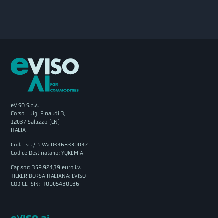
eVISO S.p.A.
Corso Luigi Einaudi 3,
12037 Saluzzo (CN)
ITALIA
Cod.Fisc. / P.IVA: 03468380047
Codice Destinatario: YQKBMIA
Cap.soc: 369.924,39 euro i.v.
TICKER BORSA ITALIANA: EVISO
CODICE ISIN: IT0005430936
eVISO.ai