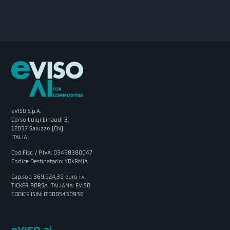
eVISO S.p.A.
Corso Luigi Einaudi 3,
12037 Saluzzo (CN)
ITALIA
Cod.Fisc. / P.IVA: 03468380047
Codice Destinatario: YQKBMIA
Cap.soc: 369.924,39 euro i.v.
TICKER BORSA ITALIANA: EVISO
CODICE ISIN: IT0005430936
eVISO.ai