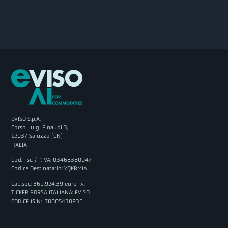
eVISO S.p.A.
Corso Luigi Einaudi 3,
12037 Saluzzo (CN)
ITALIA
Cod.Fisc. / P.IVA: 03468380047
Codice Destinatario: YQKBMIA
Cap.soc: 369.924,39 euro i.v.
TICKER BORSA ITALIANA: EVISO
CODICE ISIN: IT0005430936