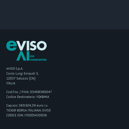
eVISO S.p.A.
Corso Luigi Einaudi 3,
12037 Saluzzo (CN)
ITALIA
Cod.Fisc. / P.IVA: 03468380047
Codice Destinatario: YQKBMIA
Cap.soc: 369.924,39 euro i.v.
TICKER BORSA ITALIANA: EVISO
CODICE ISIN: IT0005430936