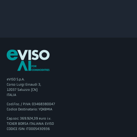
eVISO S.p.A.
Corso Luigi Einaudi 3,
12037 Saluzzo (CN)
ITALIA
Cod.Fisc. / P.IVA: 03468380047
Codice Destinatario: YQKBMIA
Cap.soc: 369.924,39 euro i.v.
TICKER BORSA ITALIANA: EVISO
CODICE ISIN: IT0005430936