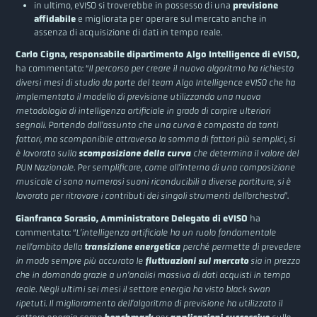
in ultimo, eVISO si troverebbe in possesso di una
previsione
affidabile
e migliorata per operare sul mercato anche in
assenza di acquisizione di dati in tempo reale.
Carlo Cigna, responsabile dipartimento Algo Intelligence di eVISO,
ha commentato: “
Il percorso per creare il nuovo algoritmo ha richiesto
diversi mesi di studio da parte del team Algo Intelligence eVISO che ha
implementato il modello di previsione utilizzando una nuova
metodologia di intelligenza artificiale in grado di carpire ulteriori
segnali. Partendo dall’assunto che una curva è composta da tanti
fattori, ma scomponibile attraverso la somma di fattori più semplici, si
è lavorato sulla
scomposizione della curva
che determina il valore del
PUN Nazionale. Per semplificare, come all’interno di una composizione
musicale ci sono numerosi suoni riconducibili a diverse partiture, si è
lavorato per ritrovare i contributi dei singoli strumenti dell’orchestra
”.
Gianfranco Sorasio, Amministratore Delegato di eVISO
ha
commentato: “
L’intelligenza artificiale ha un ruolo fondamentale
nell’ambito della
transizione energetica
perché permette di prevedere
in modo sempre più accurato le
fluttuazioni sul mercato
sia in prezzo
che in domanda grazie a un’analisi massiva di dati acquisti in tempo
reale. Negli ultimi sei mesi il settore energia ha visto black swan
ripetuti. Il miglioramento dell’algoritmo di previsione ha utilizzato il