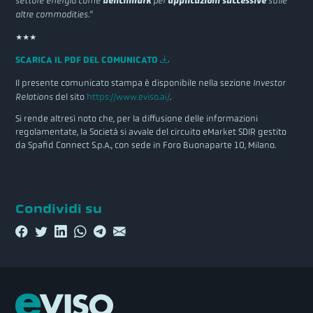
settore energia come
benchmark
per
applicazioni successive
sulle
altre commodities.”
***
SCARICA IL PDF DEL COMUNICATO
Il presente comunicato stampa è disponibile nella sezione
Investor
Relations
del sito
https://www.eviso.ai/
.
Si rende altresì noto che, per la diffusione delle informazioni
regolamentate, la Società si avvale del circuito eMarket SDIR gestito
da Spafid Connect S.p.A., con sede in Foro Buonaparte 10, Milano.
Condividi su