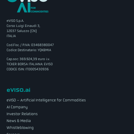
eVISO S.p.A.
Corso Luigi Einaudi 3,
12037 Saluzzo (CN)
ITALIA
Cod.Fisc. / P.IVA: 03468380047
Codice Destinatario: YQKBMIA
Cap.soc: 369.924,39 euro i.v.
TICKER BORSA ITALIANA: EVISO
CODICE ISIN: IT0005430936
eVISO.ai
eVISO – Artificial Intelligence for Commodities
AI Company
Investor Relations
News & Media
Whistleblowing