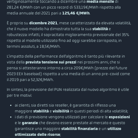
vertiginosamente toccando a dicembre una
media mensile
di
281,24 €/MWh con un picco record di 533,19€/MWh rispetto alla
media annuale del 2021 pari a
125,46 €/MWh
.
È proprio su
dicembre 2021
, mese caratterizzato da elevata volatilità,
che il nuovo modello ha dimostrato tutta la sua
stabilità
e
robustezza: infatti, il sopracitato miglioramento previsionale del 35%
rispetto al modello utilizzato fino ad oggi sarebbe corrisposto, in
termini assoluti, a 18,5€/MWh.
L’impatto della performance dell’algoritmo è tanto più rilevante in
vista della
prevista tensione sui prezzi
nei prossimi anni, che si
pensa si attesteranno intorno a circa 209€/MWh (prezzo del future
2023 EEX baseload) rispetto a una media di un anno pre-covid come
il 2019 pari a 52,32€/MWh.
In sintesi, la previsione del PUN realizzata dal nuovo algoritmo è utile
per tre motivi:
ai clienti, sia diretti sia reseller, è garantita di riflesso una
maggiore
stabilità
e
visibilità
in questi periodi di alta volatilità;
i dati di previsione vengono utilizzati per calcolare le
esposizioni
e le
garanzie
che devono essere prestate al mercato e questo
garantisce una maggiore
stabilità finanziaria
e un
utilizzo
ottimizzato delle risorse
;