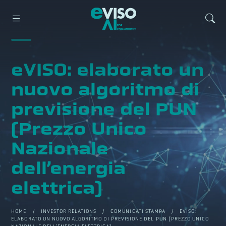
eVISO: elaborato un
nuovo algoritmo di
previsione del PUN
(Prezzo Unico
Nazionale
dell’energia
elettrica)
HOME
/
INVESTOR RELATIONS
/
COMUNICATI STAMPA
/ EVISO:
ELABORATO UN NUOVO ALGORITMO DI PREVISIONE DEL PUN (PREZZO UNICO