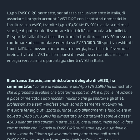
L’App EVISO.GIRO permette, per adesso esclusivamente in Italia, di
associare il proprio account EVISO.GIRO con i contatori domestici in
fornitura con eVISO, tramite l’App “EASY MY EVISO” rilasciata nei mesi
scorsi, e di poter quindi scontare l’elettricità accumulata in bolletta.
Gli sportivi italiani in attesa di entrare in fornitura con eVISO possono
continuare ad accumulare energia su EVISO.GIRO. Gli sportivi residenti
fuori dall’Italia possono accumulare energia, in attesa dell’eventuale
inizio attività di eVISO nei loro paesi di residenza o canalizzare la loro
energia verso amici e parenti già clienti eVISO in Italia.
Gianfranco Sorasio, amministratore delegato di eVISO, ha
commentato:
“
La fase di validazione dell’App EVISO.GIRO ha dimostrato
che la proposta di valore che trasforma sport in Wh è di facile intuizione
e piace al mercato. I dati raccolti indicano che gli sportivi e gli atleti
professionisti e semi-professionisti sono fortemente motivati nel
misurare l’energia utilizzata durante i loro allenamenti e farla valere in
bolletta. L’App EVISO.GIRO ha dimostrato un’attrattività sopra le attese:
4.500 allenamenti caricati in oltre 10.000 ore di sport. Inizia oggi la fase
commerciale con il lancio di EVISO.GIRO sugli store Apple e Android di
tutto il mondo. Stiamo già lavorando per permettere agli utenti
EVISO.GIRO di connettersi con Apple Health e Google Fit, App che