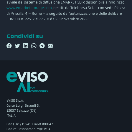
avvale del sistema di diffusione EMARKET SDIR disponibile all’indirizzo
www.emarketstorage.com
, gestiti da Teleborsa S.r.l. – con sede Piazza
di Priscilla, 4 – Roma – a seguito dell’autorizzazione e delle delibere
CONSOB n. 22517 e 22518 del 23 novembre 2022.
Condividi su
eVISO S.p.A.
Corso Luigi Einaudi 3,
12037 Saluzzo (CN)
ITALIA
Cod.Fisc. / P.IVA: 03468380047
Codice Destinatario: YQKBMIA