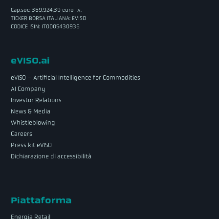
Cap.soc: 369.924,39 euro i.v.
TICKER BORSA ITALIANA: EVISO
CODICE ISIN: IT0005430936
eVISO.ai
eVISO – Artificial Intelligence for Commodities
AI Company
Investor Relations
News & Media
Whistleblowing
Careers
Press kit eVISO
Dichiarazione di accessibilità
Piattaforma
Energia Retail