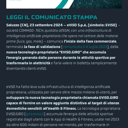
LEGGI IL COMUNICATO STAMPA
Saluzzo (CN), 23 settembre 2024 – eVISO S.p.A. (simbolo: EVISO)
–
società COMMOD-TECH, quotata all’EGM, con una infrastruttura di
intelligenza artificiale proprietaria che opera nel settore delle materie
prime (luce, gas, mele) –
comunica
l’inizio della fase commerciale
,
terminata
la fase di validazione
(
comunicata il 4 luglio 2024
), della
nuova tecnologia proprietaria “EVISO.GIRO” che accumula
l’energia generata dalle persone durante le attività sportive per
trasformarla in elettricità
e farla valere in bolletta semplicemente
diventando clienti eVISO.
eVISO ha fatto leva sulla infrastruttura di intelligenza artificiale
proprietaria, utilizzata per servire oltre mezzo milione di utenti, per
sviluppare la nuova tecnologia proprietaria chiamata EVISO.GIRO
capace di fornire un valore aggiunto distintivo al target di utenze
domestiche sensibili all’Health & Fitness.
La tecnologia proprietaria
EVISO.GIRO (
giro.eviso.it
) accumula l’energia delle attività sportive
registrate dagli utenti con le App di Health & Fitness, usate nel 2023
da oltre 600 milioni di persone nel mondo, per trasformarle in