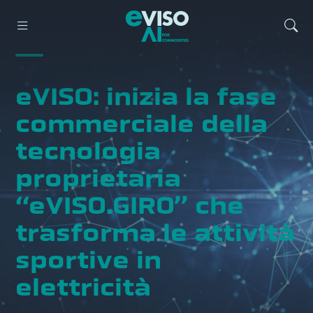
eVISO: inizia la fase
commerciale della
tecnologia
proprietaria
“eVISO.GIRO” che
trasforma le attività
sportive in
elettricità