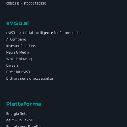
CODICE ISIN: IT0005430936
eVISO.ai
eVISO – Artificial Intelligence for Commodities
AI Company
Investor Relations
News & Media
Whistleblowing
Careers
Press kit eVISO
Dichiarazione di accessibilità
Piattaforma
Energia Retail
eASY – My eVISO
Energia per i Reseller