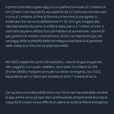
Il primo contratto siglato oggi ha un plafond annuale di 1 milione di
smc (metri cubi standard), equivalente ad un fatturato stimato pari
a circa € 1 milione. Al fine di fornire un termine di paragone, si
evidenzia che nel corso dell’esercizio FY 22-23 il gas erogato alla
clientela diretta da parte di eVISO è stato pari a 1,7 milioni di smc. Il
contratto appena sottoscritto permetterà di aumentare i volumi di
gas gestiti e di iniziare a beneficiare, anche nel segmento gas, dei
vantaggi della scalabilità della tecnologia proprietaria di gestione
delle materie prime che caratterizza eVISO.
Nel 2022, togliendo i primi 20 operatori, i volumi di gas erogati da
altri soggetti, tra i quali i resellers, sono stati 7,4 miliardi di smc
(Fonte: ARERA, Indagine annuale sui settori energetici., tav 3.32.),
equivalente ad un fatturato stimato di oltre 7 miliardi di euro.
Con questo contratto eVISO entra con forza nel mercato della vendita
di gas anche verso gli operatori professionali, dimostrando la propria
capacità di creare nuove offerte di valore su tutta la filiera energetica.