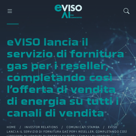
eVISO lancia il
servizio di fornitura
gas per i reseller,
completando così
l’offerta di vendita
di energia su tutti i
canali di vendita
HOME
/
INVESTOR RELATIONS
/
COMUNICATI STAMPA
/ EVISO
LANCIA IL SERVIZIO DI FORNITURA GAS PER I RESELLER, COMPLETANDO COSÌ