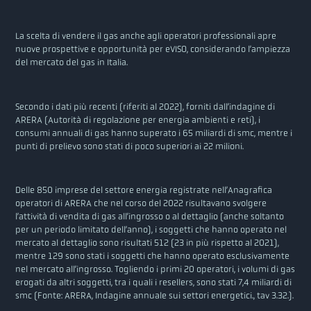
La scelta di vendere il gas anche agli operatori professionali apre
nuove prospettive e opportunità per eVISO, considerando l’ampiezza
del mercato del gas in Italia.
Secondo i dati più recenti (riferiti al 2022), forniti dall’indagine di
ARERA (Autorità di regolazione per energia ambienti e reti), i
consumi annuali di gas hanno superato i 65 miliardi di smc, mentre i
punti di prelievo sono stati di poco superiori ai 22 milioni.
Delle 850 imprese del settore energia registrate nell’Anagrafica
operatori di ARERA che nel corso del 2022 risultavano svolgere
l’attività di vendita di gas all’ingrosso o al dettaglio (anche soltanto
per un periodo limitato dell’anno), i soggetti che hanno operato nel
mercato al dettaglio sono risultati 512 (23 in più rispetto al 2021),
mentre 129 sono stati i soggetti che hanno operato esclusivamente
nel mercato all’ingrosso. Togliendo i primi 20 operatori, i volumi di gas
erogati da altri soggetti, tra i quali i resellers, sono stati 7,4 miliardi di
smc (Fonte: ARERA, Indagine annuale sui settori energetici., tav 3.32.).