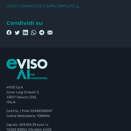
LEGGI IL COMUNICATO STAMPA COMPLETO
Condividi su
eVISO S.p.A.
Corso Luigi Einaudi 3,
12037 Saluzzo (CN)
ITALIA
Cod.Fisc. / P.IVA: 03468380047
Codice Destinatario: YQKBMIA
Cap.soc: 369.924,39 euro i.v.
TICKER BORSA ITALIANA: EVISO