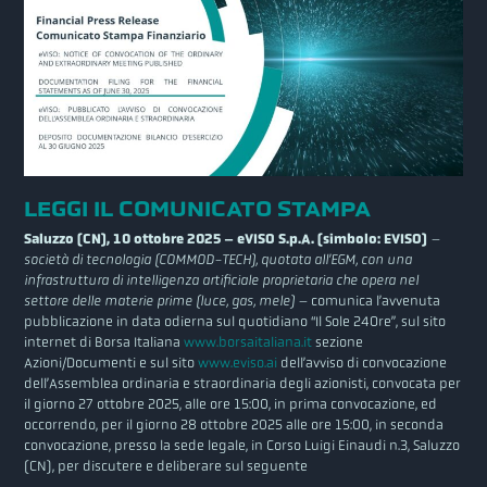
LEGGI IL COMUNICATO STAMPA
Saluzzo (CN), 10 ottobre 2025 –
eVISO S.p.A. (simbolo: EVISO)
–
società di tecnologia (COMMOD-TECH), quotata all’EGM, con una
infrastruttura di intelligenza artificiale proprietaria che opera nel
settore delle materie prime (luce, gas, mele) –
comunica l’avvenuta
pubblicazione in data odierna sul quotidiano “Il Sole 24Ore”, sul sito
internet di Borsa Italiana
www.borsaitaliana.it
sezione
Azioni/Documenti e sul sito
www.eviso.ai
dell’avviso di convocazione
dell’Assemblea ordinaria e straordinaria degli azionisti, convocata per
il giorno 27 ottobre 2025, alle ore 15:00, in prima convocazione, ed
occorrendo, per il giorno 28 ottobre 2025 alle ore 15:00, in seconda
convocazione, presso la sede legale, in Corso Luigi Einaudi n.3, Saluzzo
(CN), per discutere e deliberare sul seguente