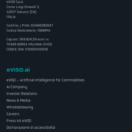
eVISO S.p.A.
Corso Luigi Einaudi 3,
12037 Saluzzo (CN)
ITALIA
Cod.Fisc. / P.IVA: 03468380047
Codice Destinatario: YQKBMIA
Cap.soc: 369.924,39 euro i.v.
TICKER BORSA ITALIANA: EVISO
CODICE ISIN: IT0005430936
eVISO.ai
eVISO – Artificial Intelligence for Commodities
AI Company
Investor Relations
News & Media
Whistleblowing
Careers
Press kit eVISO
Dichiarazione di accessibilità