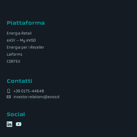
Piattaforma
Energia Retail
eASY – My eVISO
Energia per i Reseller
Laiforms
CORTEX
Contatti
+39 0175-44648
investor.relations@eviso.it
Social