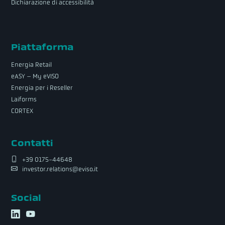
Dichiarazione di accessibilità
Piattaforma
Energia Retail
eASY – My eVISO
Energia per i Reseller
Laiforms
CORTEX
Contatti
+39 0175-44648
investor.relations@eviso.it
Social