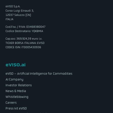
eVISO S.p.A.
Corso Luigi Einaudi 3,
12037 Saluzzo (CN)
ITALIA
Cod.Fisc. / P.IVA: 03468380047
Codice Destinatario: YQKBMIA
Cap.soc: 369.924,39 euro i.v.
TICKER BORSA ITALIANA: EVISO
CODICE ISIN: IT0005430936
eVISO.ai
eVISO – Artificial Intelligence for Commodities
AI Company
Investor Relations
News & Media
Whistleblowing
Careers
Press kit eVISO