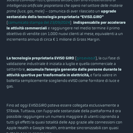
intelligenza artificiale proprietaria che opera nel settore delle materie
prime (luce, gas, mele) –
comunica di aver rilasciato un
upgrade
sostanziale della tecnologia proprietaria “EVISO.GIRO”
(
comunicato stampa del 23/09/2024
)
indispensabile per accelerare
le attività commerciali
e raggiungere nel medio termine il primo
obiettivo di vendite con 1.000 nuovi clienti al mese, equivalenti a un
incremento annuo di circa € 1 milione di Gross Margin.
La tecnologia proprietaria EVISO GIRO
(
giro.eviso.it
), la cui fase di
validazione industriale è iniziata a luglio e quella commerciale a
settembre,
accumula l’energia generata dalle persone durante le
attività sportive per trasformarla in elettricità,
e farla valere in
bolletta semplicemente scegliendo eVISO come fornitore di luce e
gas.
Fino ad oggi EVISO.GIRO poteva essere collegata esclusivamente a
STRAVA. Tuttavia, con l’upgrade sostanziale della piattaforma è ora
possibile raggiungere un numero maggiore di utenti coprendo a
tutti gli effetti la quasi totalità delle App grazie alle connessioni con
Apple Health e Google Health, entrambe sincronizzabili con quasi