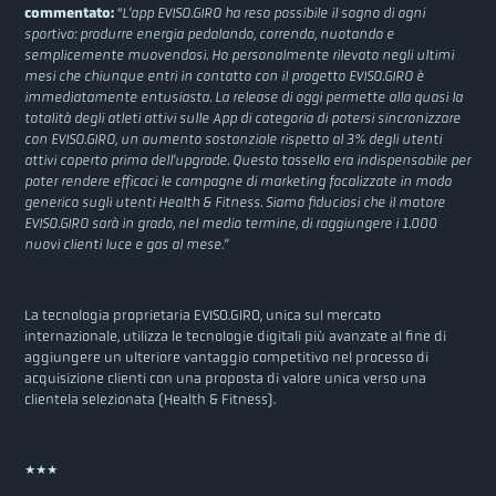
commentato:
“
L’app EVISO.GIRO ha reso possibile il sogno di ogni
sportivo: produrre energia pedalando, correndo, nuotando e
semplicemente muovendosi. Ho personalmente rilevato negli ultimi
mesi che chiunque entri in contatto con il progetto EVISO.GIRO è
immediatamente entusiasta. La release di oggi permette alla quasi la
totalità degli atleti attivi sulle App di categoria di potersi sincronizzare
con EVISO.GIRO, un aumento sostanziale rispetto al 3% degli utenti
attivi coperto prima dell’upgrade. Questo tassello era indispensabile per
poter rendere efficaci le campagne di marketing focalizzate in modo
generico sugli utenti Health & Fitness. Siamo fiduciosi che il motore
EVISO.GIRO sarà in grado, nel medio termine, di raggiungere i 1.000
nuovi clienti luce e gas al mese.”
La tecnologia proprietaria EVISO.GIRO, unica sul mercato
internazionale, utilizza le tecnologie digitali più avanzate al fine di
aggiungere un ulteriore vantaggio competitivo nel processo di
acquisizione clienti con una proposta di valore unica verso una
clientela selezionata (Health & Fitness).
***