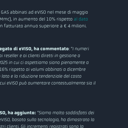
i GAS abbinati ad eVISO nel mese di maggio
i (Mmc), in aumento del 10% rispetto
al dato
un fatturato annuo superiore a € 4 milioni.
legato di eVISO, ha commentato
: “
I numeri
i reseller e ai clienti diretti in gestione a
2025 in cui ci aspettiamo siano pienamente a
16% rispetto ai volumi abbinati a dicembre
lato e la riduzione tendenziale del costo
n cui eVISO può aumentare contestualmente sia il
ISO, ha aggiunto:
“Siamo molto soddisfatti dei
i eVISO, basato sulla tecnologia, ha dimostrato la
ri clienti. Gli incrementi registrati sono la