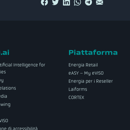
.ai
Piattaforma
ificial Intelligence for
Energia Retail
ies
eASY – My eVISO
ny
Energia per i Reseller
elations
Laiforms
dia
CORTEX
owing
eVISO
ne di accessibilità