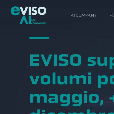
AI COMPANY
P
EVISO su
volumi p
maggio, 