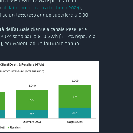
ri a 395 GWh (+23% rispetto al dato
to
al dato comunicato a febbraio 2024
),
i ad un fatturato annuo superiore a € 90
à dell’attuale clientela canale Reseller e
 2024 sono pari a 810 GWh (+ 12% rispetto ai
, equivalenti ad un fatturato annuo