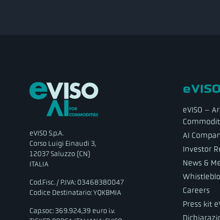
eVISO
eVISO – Art
Commodit
eVISO S.p.A.
AI Compa
Corso Luigi Einaudi 3,
Investor R
12037 Saluzzo (CN)
News & Me
ITALIA
Whistlebl
Cod.Fisc. / P.IVA: 03468380047
Careers
Codice Destinatario: YQKBMIA
Press kit 
Cap.soc: 369.924,39 euro i.v.
Dichiarazio