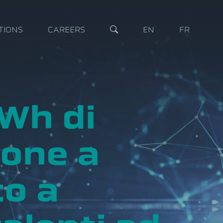
TIONS
CAREERS
EN
FR
Wh di
ione a
to a