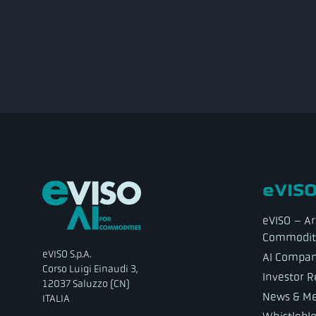
eVISO
eVISO – Art
Commodit
eVISO S.p.A.
AI Compa
Corso Luigi Einaudi 3,
Investor R
12037 Saluzzo (CN)
News & Me
ITALIA