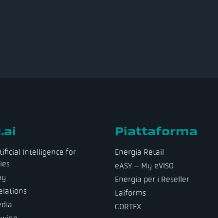
.ai
Piattaforma
ificial Intelligence for
Energia Retail
ies
eASY – My eVISO
ny
Energia per i Reseller
elations
Laiforms
dia
CORTEX