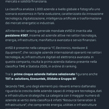
mercato e solidità finanziaria.
La classifica analizza 1.000 aziende a livello globale e fotografa uno
scenario economico in forte evoluzione, caratterizzato da innovazione
tecnologica, digitalizzazione, intelligenza artificiale e trasformazione
dei mercati energetici e industriali.
All’interno del ranking generale mondiale eVISO è inserita alla
posizione #307
, insieme ad aziende attive nei settori tecnologia,
energia, infrastrutture, manifattura avanzata e servizi finanziari.
eVISO è presente nella categoria “
IT, Electronics, Hardware &
Equipment
”, che raccoglie aziende internazionali operanti nei settori
tecnologia, AI, infrastrutture digitali ed elettronica avanzata. In
questo comparto, risulta la prima azienda italiana presente nella
classifica TIME e Statista 2026, in ordine di ranking.
Tra le
prime cinque aziende italiane selezionate
figurano anche
TXT e-solutions, Ecosuntek, Olidata e Gruppo BF
.
Secondo TIME, uno degli elementi più rilevanti emersi dall’analisi
riguarda la crescita delle aziende capaci di integrare tecnologia, dati
e infrastrutture strategiche. La categoria con il maggior numero di
aziende ai vertici della classifica è infatti “Resource Generation &
Infrastructure”, che comprende energia, utilities e infrastrutture