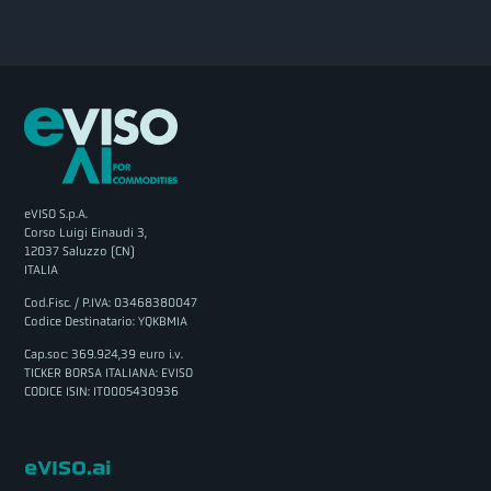
eVISO S.p.A.
Corso Luigi Einaudi 3,
12037 Saluzzo (CN)
ITALIA
Cod.Fisc. / P.IVA: 03468380047
Codice Destinatario: YQKBMIA
Cap.soc: 369.924,39 euro i.v.
TICKER BORSA ITALIANA: EVISO
CODICE ISIN: IT0005430936
eVISO.ai