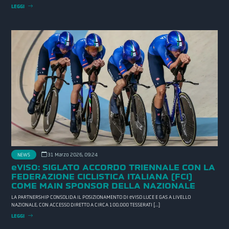
LEGGI
NEWS
31 Marzo 2026, 09:24
eVISO: SIGLATO ACCORDO TRIENNALE CON LA
FEDERAZIONE CICLISTICA ITALIANA (FCI)
COME MAIN SPONSOR DELLA NAZIONALE
LA PARTNERSHIP CONSOLIDA IL POSIZIONAMENTO DI eVISO LUCE E GAS A LIVELLO
NAZIONALE, CON ACCESSO DIRETTO A CIRCA 100.000 TESSERATI […]
LEGGI