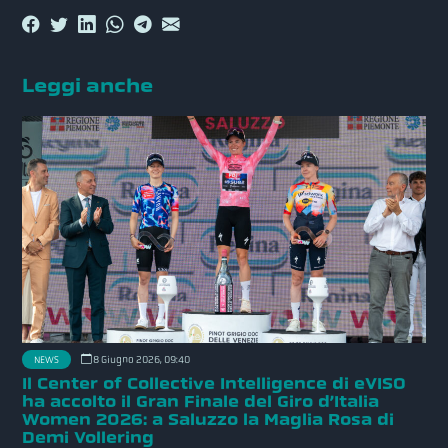
Leggi anche
NEWS
8 Giugno 2026, 09:40
Il Center of Collective Intelligence di eVISO
ha accolto il Gran Finale del Giro d’Italia
Women 2026: a Saluzzo la Maglia Rosa di
Demi Vollering