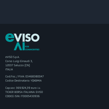
eVISO S.p.A.
Corso Luigi Einaudi 3,
12037 Saluzzo (CN)
ITALIA
Cod.Fisc. / P.IVA: 03468380047
Codice Destinatario: YQKBMIA
Cap.soc: 369.924,39 euro i.v.
TICKER BORSA ITALIANA: EVISO
CODICE ISIN: IT0005430936