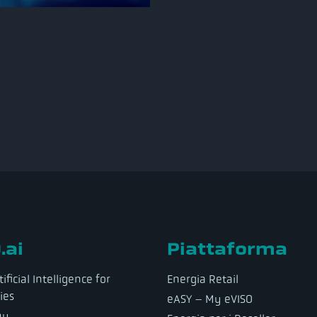
.ai
Piattaforma
ificial Intelligence for
Energia Retail
ies
eASY – My eVISO
ny