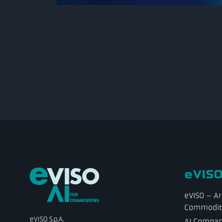
eVISO
eVISO – Art
Commodit
eVISO S.p.A.
AI Compa