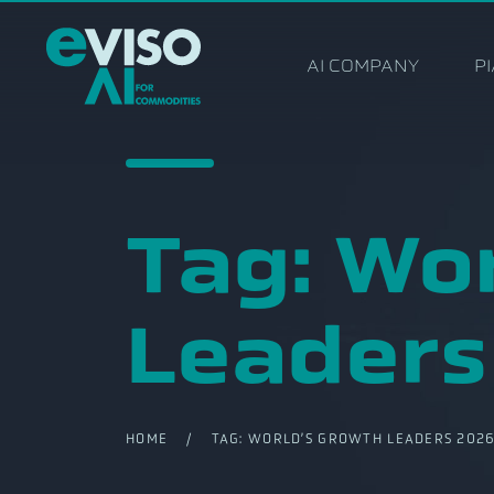
AI COMPANY
P
Tag:
Wor
Leaders
HOME
/ TAG:
WORLD’S GROWTH LEADERS 202