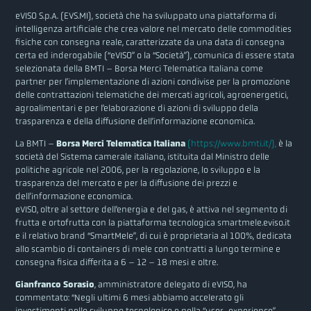
eVISO S.p.A. (EVS.MI), società che ha sviluppato una piattaforma di
intelligenza artificiale che crea valore nel mercato delle commodities
fisiche con consegna reale, caratterizzate da una data di consegna
certa ed inderogabile (“eVISO” o la “Società”), comunica di essere stata
selezionata della BMTI – Borsa Merci Telematica Italiana come
partner per l’implementazione di azioni condivise per la promozione
delle contrattazioni telematiche dei mercati agricoli, agroenergetici,
agroalimentari e per l’elaborazione di azioni di sviluppo della
trasparenza e della diffusione dell’informazione economica.
La BMTI –
Borsa Merci Telematica Italiana
(https://www.bmti.it/),
è la
società del Sistema camerale italiano, istituita dal Ministro delle
politiche agricole nel 2006, per la regolazione, lo sviluppo e la
trasparenza del mercato e per la diffusione dei prezzi e
dell’informazione economica.
eVISO, oltre al settore dell’energia e del gas, è attiva nel segmento di
frutta e ortofrutta con la piattaforma tecnologica smartmele.eviso.it
e il relativo brand “SmartMele”, di cui è proprietaria al 100%, dedicata
allo scambio di containers di mele con contratti a lungo termine e
consegna fisica differita a 6 – 12 – 18 mesi e oltre.
Gianfranco Sorasio
, amministratore delegato di eVISO, ha
commentato: “Negli ultimi 6 mesi abbiamo accelerato gli
investimenti nello sviluppo tecnologico e nella “user-experience”