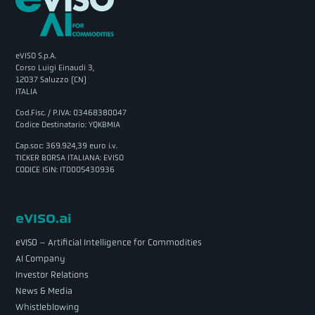
eVISO S.p.A.
Corso Luigi Einaudi 3,
12037 Saluzzo (CN)
ITALIA
Cod.Fisc. / P.IVA: 03468380047
Codice Destinatario: YQKBMIA
Cap.soc: 369.924,39 euro i.v.
TICKER BORSA ITALIANA: EVISO
CODICE ISIN: IT0005430936
eVISO.ai
eVISO – Artificial Intelligence for Commodities
AI Company
Investor Relations
News & Media
Whistleblowing