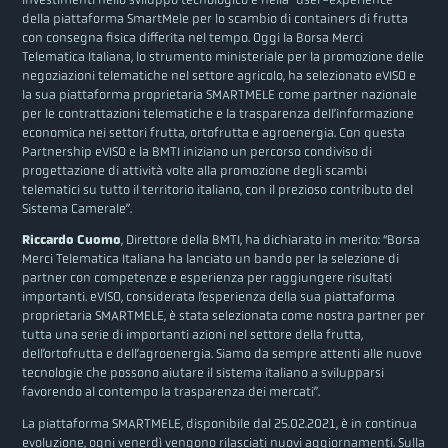
della piattaforma SmartMele per lo scambio di containers di frutta
con consegna fisica differita nel tempo. Oggi la Borsa Merci
Telematica Italiana, lo strumento ministeriale per la promozione delle
negoziazioni telematiche nel settore agricolo, ha selezionato eVISO e
la sua piattaforma proprietaria SMARTMELE come partner nazionale
per le contrattazioni telematiche e la trasparenza dell’informazione
economica nei settori frutta, ortofrutta e agroenergia. Con questa
Partnership eVISO e la BMTI iniziano un percorso condiviso di
progettazione di attività volte alla promozione degli scambi
telematici su tutto il territorio italiano, con il prezioso contributo del
Sistema Camerale”.
Riccardo Cuomo
, Direttore della BMTI, ha dichiarato in merito: “Borsa
Merci Telematica Italiana ha lanciato un bando per la selezione di
partner con competenze e esperienza per raggiungere risultati
importanti. eVISO, considerata l’esperienza della sua piattaforma
proprietaria SMARTMELE, è stata selezionata come nostra partner per
tutta una serie di importanti azioni nel settore della frutta,
dell’ortofrutta e dell’agroenergia. Siamo da sempre attenti alle nuove
tecnologie che possono aiutare il sistema italiano a svilupparsi
favorendo al contempo la trasparenza dei mercati”.
La piattaforma SMARTMELE, disponibile dal 25.02.2021, è in continua
evoluzione, ogni venerdì vengono rilasciati nuovi aggiornamenti. Sulla