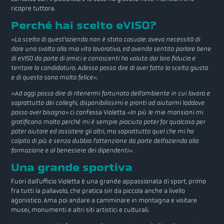
ricopre tuttora.
Perché hai scelto eVISO?
«La scelta di quest’azienda non è stata casuale: avevo necessità di
dare una svolta alla mia vita lavorativa, ed avendo sentito parlare bene
di eVISO da parte di amici e conoscenti ho voluto dar loro fiducia e
tentare la candidatura. Adesso posso dire di aver fatto la scelta giusta
e di questo sono molto felice»
.
«Ad oggi posso dire di ritenermi fortunata dell’ambiente in cui lavoro e
soprattutto dei colleghi, disponibilissimi e pronti ad aiutarmi laddove
posso aver bisogno»
ci confessa Violetta
«In più le mie mansioni mi
gratificano molto perché mi è sempre piaciuto poter far qualcosa per
poter aiutare ed assistere gli altri, ma soprattutto quel che mi ha
colpito di più è senza dubbio l’attenzione da parte dell’azienda alla
formazione e al benessere dei dipendenti».
Una grande sportiva
Fuori dall’ufficio Violetta è una grande appassionata di sport, primo
fra tutti la pallavolo, che pratica sin da piccola anche a livello
agonistico. Ama poi andare a camminare in montagna e visitare
musei, monumenti e altri siti artistici e culturali.