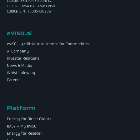
Cap.soc: 369.924,39 euro i.v.
TICKER BORSA ITALIANA: EVISO
CODICE ISIN: IT0005430936
eVISO.ai
eVISO – Artificial Intelligence for Commodities
AI Company
Investor Relations
News & Media
Whistleblowing
Careers
Platform
Energy for Direct Clients
eASY – My eVISO
Energy for Reseller