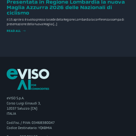
Presentata in Regione Lombardia la nuova
Maglia Azzurra 2026 delle Nazionali di
ciclismo
Il 15 aprile si è svolta presso la sede della Regione Lombardia la conferenza stampa di
presentazione della nuova Maglia […]
READ ALL
eVISO S.p.A.
Corso Luigi Einaudi 3,
12037 Saluzzo (CN)
ITALIA
Cod.Fisc. / P.IVA: 03468380047
Codice Destinatario: YQKBMIA