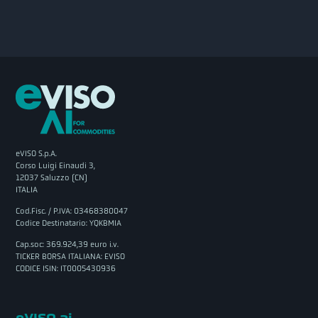
eVISO S.p.A.
Corso Luigi Einaudi 3,
12037 Saluzzo (CN)
ITALIA
Cod.Fisc. / P.IVA: 03468380047
Codice Destinatario: YQKBMIA
Cap.soc: 369.924,39 euro i.v.
TICKER BORSA ITALIANA: EVISO
CODICE ISIN: IT0005430936
eVISO.ai