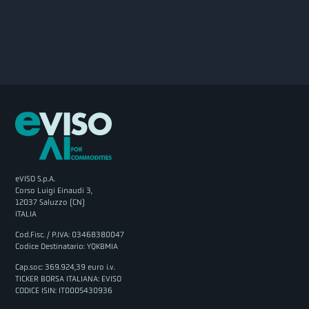
eVISO S.p.A.
Corso Luigi Einaudi 3,
12037 Saluzzo (CN)
ITALIA
Cod.Fisc. / P.IVA: 03468380047
Codice Destinatario: YQKBMIA
Cap.soc: 369.924,39 euro i.v.
TICKER BORSA ITALIANA: EVISO
CODICE ISIN: IT0005430936