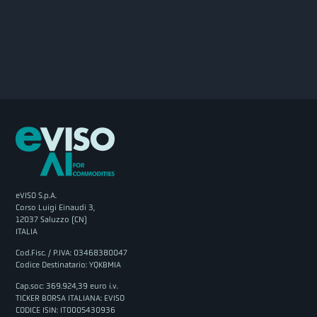
eVISO S.p.A.
Corso Luigi Einaudi 3,
12037 Saluzzo (CN)
ITALIA
Cod.Fisc. / P.IVA: 03468380047
Codice Destinatario: YQKBMIA
Cap.soc: 369.924,39 euro i.v.
TICKER BORSA ITALIANA: EVISO
CODICE ISIN: IT0005430936