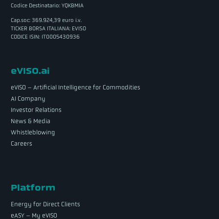
Codice Destinatario: YQKBMIA
Cap.soc: 369.924,39 euro i.v.
TICKER BORSA ITALIANA: EVISO
CODICE ISIN: IT0005430936
eVISO.ai
eVISO – Artificial Intelligence for Commodities
AI Company
Investor Relations
News & Media
Whistleblowing
Careers
Platform
Energy for Direct Clients
eASY – My eVISO