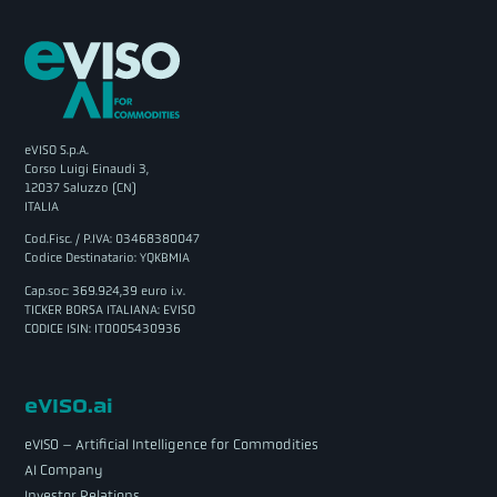
eVISO S.p.A.
Corso Luigi Einaudi 3,
12037 Saluzzo (CN)
ITALIA
Cod.Fisc. / P.IVA: 03468380047
Codice Destinatario: YQKBMIA
Cap.soc: 369.924,39 euro i.v.
TICKER BORSA ITALIANA: EVISO
CODICE ISIN: IT0005430936
eVISO.ai
eVISO – Artificial Intelligence for Commodities
AI Company
Investor Relations