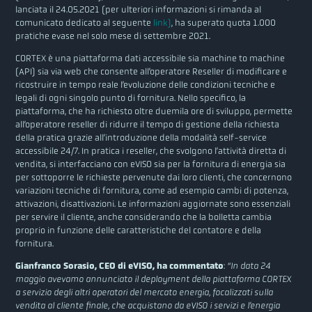
lanciata il 24.05.2021 (per ulteriori informazioni si rimanda al
comunicato dedicato al seguente
link)
, ha superato quota 1.000
pratiche evase nel solo mese di settembre 2021.
CORTEX è una piattaforma dati accessibile sia machine to machine
(API) sia via web che consente all’operatore Reseller di modificare e
ricostruire in tempo reale l’evoluzione delle condizioni tecniche e
legali di ogni singolo punto di fornitura. Nello specifico, la
piattaforma, che ha richiesto oltre duemila ore di sviluppo, permette
all’operatore reseller di ridurre il tempo di gestione della richiesta
della pratica grazie all’introduzione della modalità self-service
accessibile 24/7. In pratica i reseller, che svolgono l’attività diretta di
vendita, si interfacciano con eVISO sia per la fornitura di energia sia
per sottoporre le richieste pervenute dai loro clienti, che concernono
variazioni tecniche di fornitura, come ad esempio cambi di potenza,
attivazioni, disattivazioni. Le informazioni aggiornate sono essenziali
per servire il cliente, anche considerando che la bolletta cambia
proprio in funzione delle caratteristiche del contatore e della
fornitura.
Gianfranco Sorasio, CEO di eVISO, ha commentato
:
“In data 24
maggio avevamo annunciato il deployment della piattaforma CORTEX
a servizio degli altri operatori del mercato energia, focalizzati sulla
vendita al cliente finale, che acquistano da eVISO i servizi e l’energia