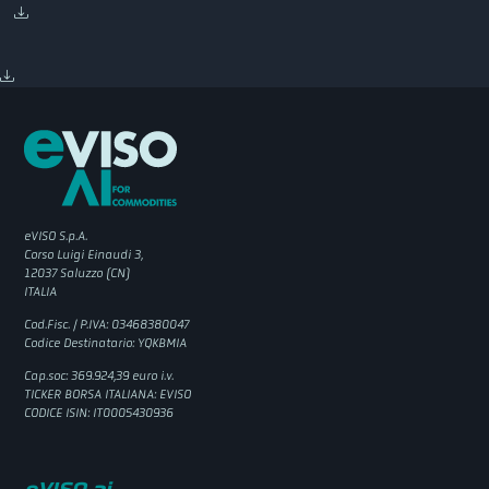
eVISO S.p.A.
Corso Luigi Einaudi 3,
12037 Saluzzo (CN)
ITALIA
Cod.Fisc. / P.IVA: 03468380047
Codice Destinatario: YQKBMIA
Cap.soc: 369.924,39 euro i.v.
TICKER BORSA ITALIANA: EVISO
CODICE ISIN: IT0005430936
eVISO.ai