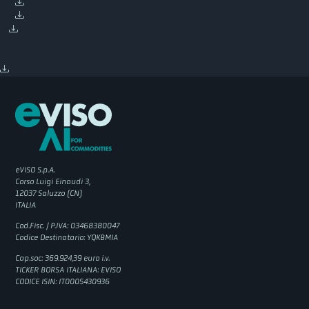
eVISO S.p.A.
Corso Luigi Einaudi 3,
12037 Saluzzo (CN)
ITALIA
Cod.Fisc. / P.IVA: 03468380047
Codice Destinatario: YQKBMIA
Cap.soc: 369.924,39 euro i.v.
TICKER BORSA ITALIANA: EVISO
CODICE ISIN: IT0005430936