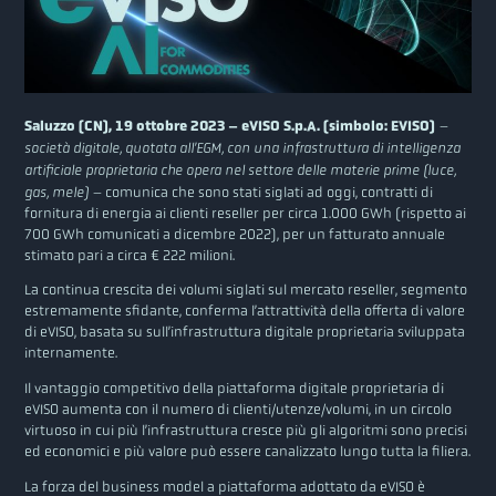
Saluzzo (CN), 19 ottobre 2023 – eVISO S.p.A. (simbolo: EVISO)
–
società digitale, quotata all’EGM, con una infrastruttura di intelligenza
artificiale proprietaria che opera nel settore delle materie prime (luce,
gas, mele) –
comunica che sono stati siglati ad oggi, contratti di
fornitura di energia ai clienti reseller per circa 1.000 GWh (rispetto ai
700 GWh comunicati a dicembre 2022), per un fatturato annuale
stimato pari a circa € 222 milioni.
La continua crescita dei volumi siglati sul mercato reseller, segmento
estremamente sfidante, conferma l’attrattività della offerta di valore
di eVISO, basata su sull’infrastruttura digitale proprietaria sviluppata
internamente.
Il vantaggio competitivo della piattaforma digitale proprietaria di
eVISO aumenta con il numero di clienti/utenze/volumi, in un circolo
virtuoso in cui più l’infrastruttura cresce più gli algoritmi sono precisi
ed economici e più valore può essere canalizzato lungo tutta la filiera.
La forza del business model a piattaforma adottato da eVISO è