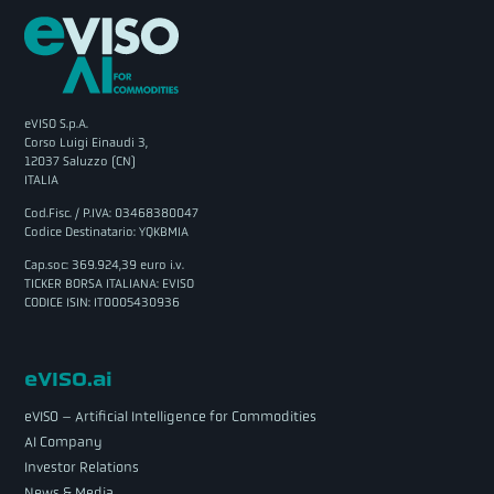
eVISO S.p.A.
Corso Luigi Einaudi 3,
12037 Saluzzo (CN)
ITALIA
Cod.Fisc. / P.IVA: 03468380047
Codice Destinatario: YQKBMIA
Cap.soc: 369.924,39 euro i.v.
TICKER BORSA ITALIANA: EVISO
CODICE ISIN: IT0005430936
eVISO.ai
eVISO – Artificial Intelligence for Commodities
AI Company
Investor Relations
News & Media