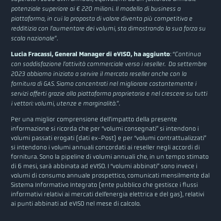
potenziale superiore ai € 220 milioni. Il modello di business a
piattaforma, in cui la proposta di valore diventa più competitiva e
redditizia con l’aumentare dei volumi, sta dimostrando la sua forza su
scala nazionale”.
Lucia Fracassi, General Manager di eVISO, ha aggiunto
: “
Continua
con soddisfazione l’attività commerciale verso i reseller. Da settembre
2023 abbiamo iniziato a servire il mercato reseller anche con la
fornitura di GAS. Siamo concentrati nel migliorare costantemente i
servizi offerti grazie alla piattaforma proprietaria e nel crescere su tutti
i vettori: volumi, utenze e marginalità.”.
Per una miglior comprensione dell’impatto della presente
informazione si ricorda che per “volumi consegnati” si intendono i
volumi passati erogati (dati ex-Post) e per “volumi contrattualizzati”
si intendono i volumi annuali concordati ai reseller negli accordi di
fornitura. Sono la pipeline di volumi annuali che, in un tempo stimato
di 6 mesi, sarà abbinata ad eVISO. I “volumi abbinati” sono invece i
volumi di consumo annuale prospettico, comunicati mensilmente dal
Sistema Informativo Integrato (ente pubblico che gestisce i flussi
informativi relativi ai mercati dell’energia elettrica e del gas), relativi
ai punti abbinati ad eVISO nel mese di calcolo.