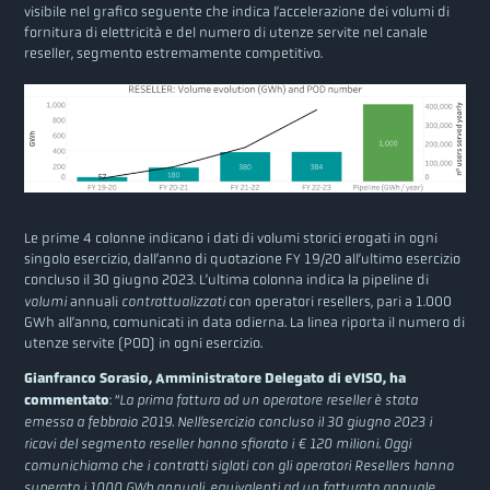
visibile nel grafico seguente che indica l’accelerazione dei volumi di
fornitura di elettricità e del numero di utenze servite nel canale
reseller, segmento estremamente competitivo.
Le prime 4 colonne indicano i dati di volumi storici erogati in ogni
singolo esercizio, dall’anno di quotazione FY 19/20 all’ultimo esercizio
concluso il 30 giugno 2023. L’ultima colonna indica la pipeline di
volumi
annuali
contrattualizzati
con operatori resellers, pari a 1.000
GWh all’anno, comunicati in data odierna. La linea riporta il numero di
utenze servite (POD) in ogni esercizio.
Gianfranco Sorasio, Amministratore Delegato di eVISO, ha
commentato
: “
La prima fattura ad un operatore reseller è stata
emessa a febbraio 2019. Nell’esercizio concluso il 30 giugno 2023 i
ricavi del segmento reseller hanno sfiorato i € 120 milioni. Oggi
comunichiamo che i contratti siglati con gli operatori Resellers hanno
superato i 1000 GWh annuali, equivalenti ad un fatturato annuale