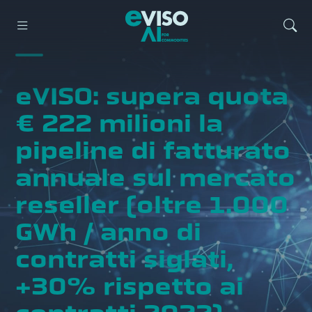
eVISO: supera quota
€ 222 milioni la
pipeline di fatturato
annuale sul mercato
reseller (oltre 1.000
GWh / anno di
contratti siglati,
+30% rispetto ai